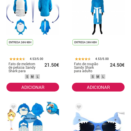
ENTREGA 24H/48H
ENTREGA 24H/48H
4.53/5.00
4.53/5.00
Fato de moletom
Fato de roupão
21.50€
24.50€
de pelúcia Sandy
Sandy Shark
Shark para
para adulto
adulto
S
M
L
S
M
L
ADICIONAR
ADICIONAR