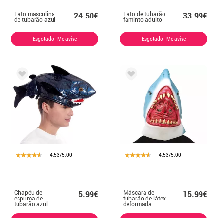
Fato masculina
Fato de tubarão
24.50€
33.99€
de tubarão azul
faminto adulto
Esgotado - Me avise
Esgotado - Me avise
4.53/5.00
4.53/5.00
Chapéu de
Máscara de
5.99€
15.99€
espuma de
tubarão de látex
tubarão azul
deformada