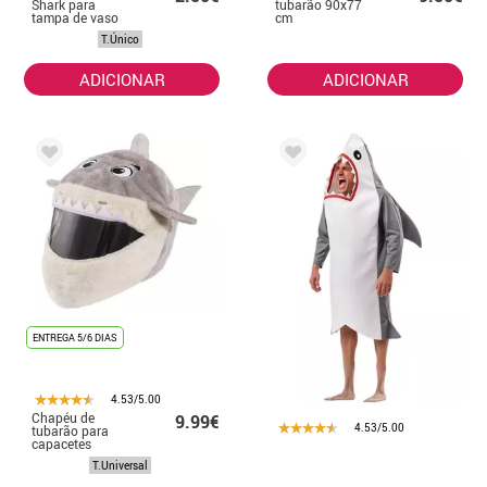
Shark para
tubarão 90x77
tampa de vaso
cm
sanitário 30x40
T.Único
cm
ADICIONAR
ADICIONAR
ENTREGA 5/6 DIAS
4.53/5.00
Chapéu de
9.99€
4.53/5.00
tubarão para
capacetes
integrais de
T.Universal
motocicleta