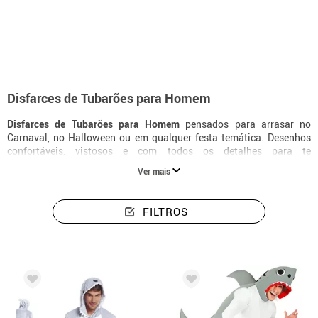
início
Disfarces
Animais
Disfarces homem tubarões
Disfarces de Tubarões para Homem
Disfarces de Tubarões para Homem
pensados para arrasar no
Carnaval, no Halloween ou em qualquer festa temática. Desenhos
confortáveis, vistosos e com todos os detalhes para te
transformares na tua personagem favorita.
Ver mais
FILTROS