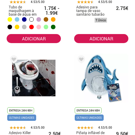
4.53/5.00
4.53/5.00
Tubo de
Adesivo para
1.75€ -
2.75€
maquilhagem à
tampa de vaso
1.99€
base de água em
sanitário tubarão
várias cores 20
T.Único
ml
ADICIONAR
ADICIONAR
ENTREGA 24H/48H
ENTREGA 24H/48H
ÚLTIMAS UNIDADES
ÚLTIMAS UNIDADES
4.53/5.00
4.53/5.00
Adesivo Killer
Piñata inflável de
2.50€
9.50€