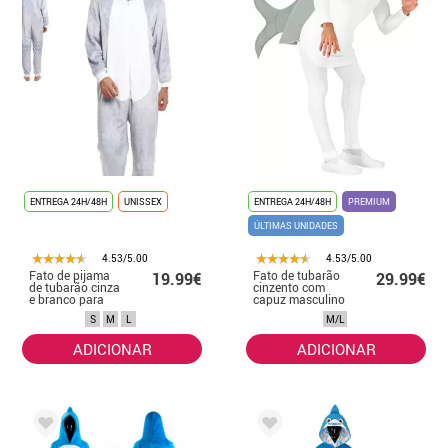
ENTREGA 24H/48H
UNISSEX
ENTREGA 24H/48H
PREMIUM
ÚLTIMAS UNIDADES
4.53/5.00
4.53/5.00
Fato de pijama
Fato de tubarão
19.99€
29.99€
de tubarão cinza
cinzento com
e branco para
capuz masculino
homem
S
M
L
M/L
ADICIONAR
ADICIONAR