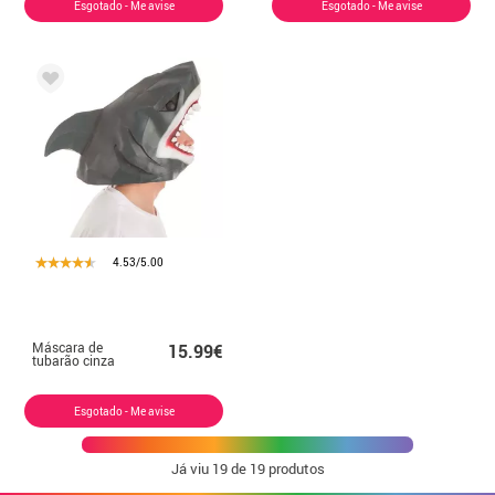
Esgotado - Me avise
Esgotado - Me avise
4.53/5.00
Máscara de
15.99€
tubarão cinza
Esgotado - Me avise
Já viu
19
de 19 produtos