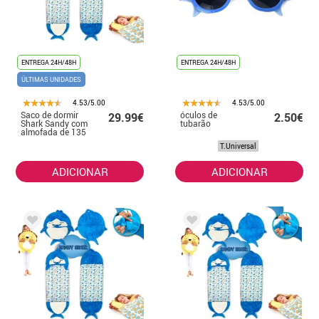
ENTREGA 24H/48H
ENTREGA 24H/48H
ÚLTIMAS UNIDADES
4.53/5.00
4.53/5.00
Saco de dormir
óculos de
29.99€
2.50€
Shark Sandy com
tubarão
almofada de 135
cm
T.Universal
ADICIONAR
ADICIONAR