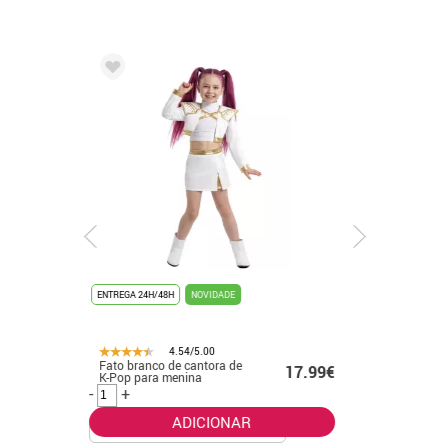
ENTREGA 24H/48H
NOVIDADE
ENTREGA 24
4.54/5.00
Fato branco de cantora de
Fato de f
.99€
17.99€
K-Pop para menina
banhado 
-
+
-
+
ADICIONAR