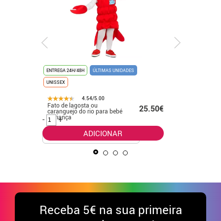
ENTREGA 24H/48H
ÚLTIMAS UNIDADES
ENTREGA 24
UNISSEX
4.54/5.00
Fato de lagosta ou
Fato de 
25.50€
caranguejo do rio para bebé
Gallo par
e criança
-
+
-
+
ADICIONAR
.50€
Receba
5€ na sua primeira