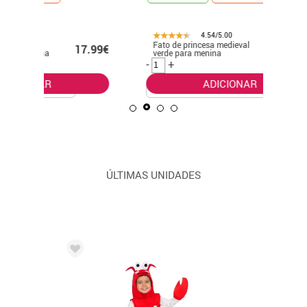
4.54/5.00
Fato de princesa medieval
Fato de
7.99€
23.50€
verde para menina
para me
-
+
-
+
ADICIONAR
ÚLTIMAS UNIDADES