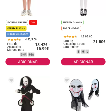
ENTREGA 24H/48H
-20%
ENTREGA 24H/48H
OFERTA FLASH ⚡
TOP DE VENDAS
ÚLTIMAS UNIDADES
4.53/5.00
4.53/5.00
Fato de
21.50€
Fato de
Assassino Louco
13.42€ -
Assassino
para mulher
16.99€
Maluco para
S
M
L
menina
3-4A
4-6A
ADICIONAR
ADICIONAR