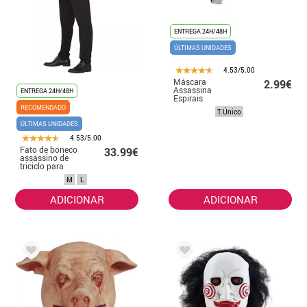
ENTREGA 24H/48H
ÚLTIMAS UNIDADES
4.53/5.00
Máscara
2.99€
Assassina
ENTREGA 24H/48H
Espirais
Vermelhas
RECOMENDADO
T.Único
ÚLTIMAS UNIDADES
4.53/5.00
Fato de boneco
33.99€
assassino de
triciclo para
homem
M
L
ADICIONAR
ADICIONAR