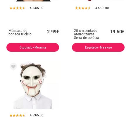
4.53/5.00
4.53/5.00
Máscara de
20 cm sentado
2.99€
19.50€
boneca triciclo
aterrorizante
Serra de pelúcia
Esgotado - Me avise
Esgotado - Me avise
4.53/5.00