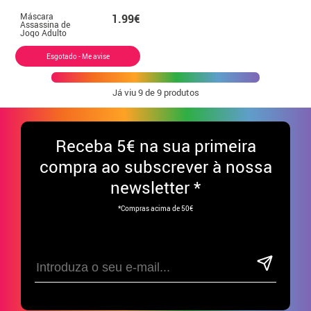
Máscara
1.99€
Assassina de
Jogo Adulto
22x18 cm
Esgotado - Me avise
Já viu
9
de 9 produtos
Receba
5€ na sua primeira
compra ao subscrever à nossa
newsletter *
*Compras acima de 50€