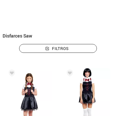
início
Fatos de Halloween
Saw
Disfarces Saw
FILTROS