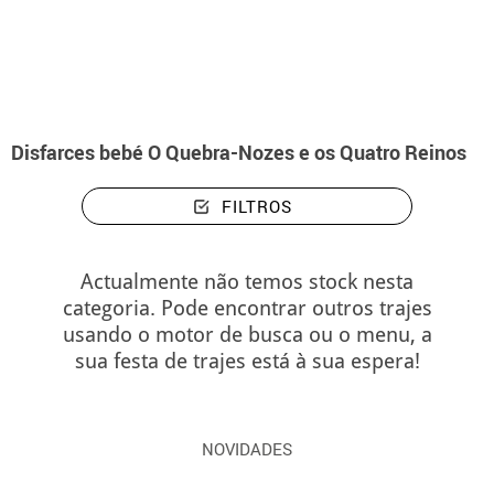
início
Disfarces
Disney
A licença do quebra-nozes
Disfarces bebé O 
Disfarces bebé O Quebra-Nozes e os Quatro Reinos
FILTROS
Actualmente não temos stock nesta
categoria. Pode encontrar outros trajes
usando o motor de busca ou o menu, a
sua festa de trajes está à sua espera!
NOVIDADES