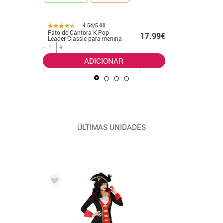
4.54/5.00
Fato de Cantora K-Pop
Fato clás
99€
17.99€
Leader Classic para menina
Pop dour
meninas
-
+
-
+
ADICIONAR
ÚLTIMAS UNIDADES