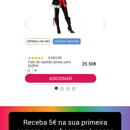
ENTREGA 24H/48H
ÚLTIMAS UNIDADES
ENTREGA 24
4.54/5.00
Fato de capitão pirata para
Fato eleg
.99€
25.50€
mulher
para beb
-
+
-
+
ADICIONAR
Receba
5€ na sua primeira