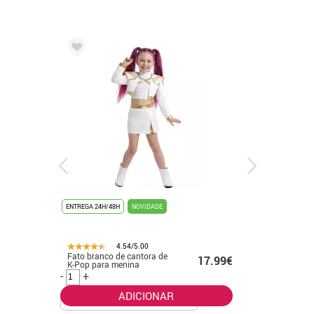
ENTREGA 24H/48H
NOVIDADE
ENTREGA 24
4.54/5.00
Fato branco de cantora de
Fato de f
.99€
17.99€
K-Pop para menina
banhado 
-
+
-
+
ADICIONAR