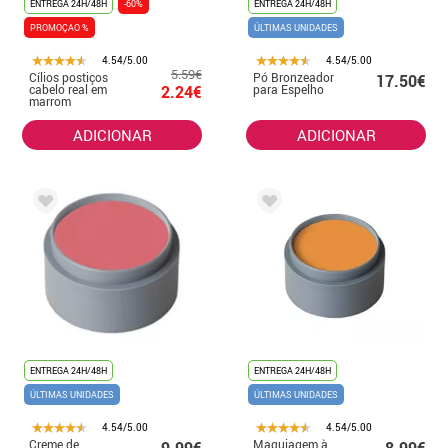
ENTREGA 24H/48H
-60%
ENTREGA 24H/48H
PROMOÇAO %
ÚLTIMAS UNIDADES
4.54/5.00
4.54/5.00
5.59€
Cílios postiços
Pó Bronzeador
17.50€
cabelo real em
2.24€
para Espelho
marrom
ADICIONAR
ADICIONAR
ENTREGA 24H/48H
ENTREGA 24H/48H
ÚLTIMAS UNIDADES
ÚLTIMAS UNIDADES
4.54/5.00
4.54/5.00
Creme de
Maquiagem à