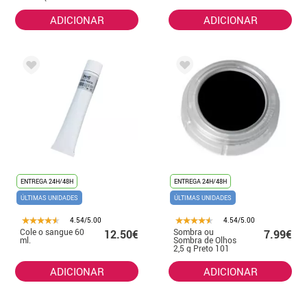
Lábios) 11 cm
ADICIONAR
ADICIONAR
ENTREGA 24H/48H
ENTREGA 24H/48H
ÚLTIMAS UNIDADES
ÚLTIMAS UNIDADES
4.54/5.00
4.54/5.00
Cole o sangue 60
Sombra ou
12.50€
7.99€
ml.
Sombra de Olhos
2,5 g Preto 101
ADICIONAR
ADICIONAR