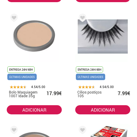
ENTREGA 24H/48H
ENTREGA 24H/48H
ÚLTIMAS UNIDADES
ÚLTIMAS UNIDADES
4.54/5.00
4.54/5.00
Bolo Maquiagem
Cílios postiços
17.99€
7.99€
1007 Idade 35g
105
ADICIONAR
ADICIONAR