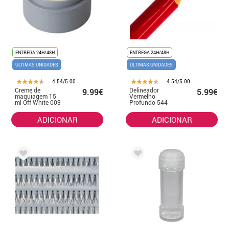
ENTREGA 24H/48H
ENTREGA 24H/48H
ÚLTIMAS UNIDADES
ÚLTIMAS UNIDADES
4.54/5.00
4.54/5.00
Creme de
Delineador
9.99€
5.99€
maquiagem 15
Vermelho
ml Off White 003
Profundo 544
(Olhos e Lábios)
11 cm
ADICIONAR
ADICIONAR