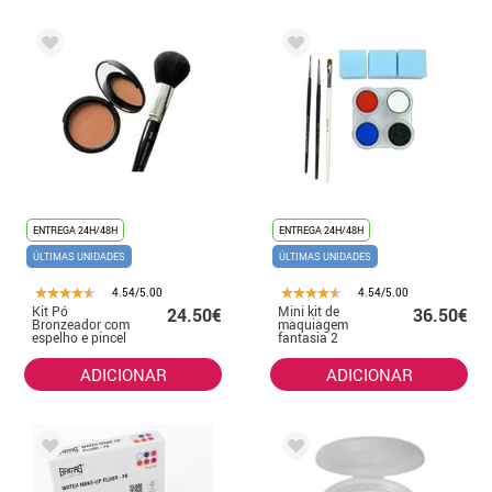
ENTREGA 24H/48H
ENTREGA 24H/48H
ÚLTIMAS UNIDADES
ÚLTIMAS UNIDADES
4.54/5.00
4.54/5.00
Kit Pó
Mini kit de
24.50€
36.50€
Bronzeador com
maquiagem
espelho e pincel
fantasia 2
Pó Bronzeador
ADICIONAR
ADICIONAR