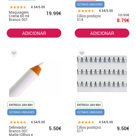
ÚLTIMAS UNIDADES
4.54/5.00
4.54/5.00
Maquiagem
19.99€
10.99€
Creme 60 ml
Cílios postiços
Branco 001
514
8.79€
ADICIONAR
ADICIONAR
ENTREGA 24H/48H
ENTREGA 24H/48H
ÚLTIMAS UNIDADES
ÚLTIMAS UNIDADES
4.54/5.00
4.54/5.00
Delineador
Cílios postiços
5.50€
9.50€
Branco 001
517
Matte (Olhos e