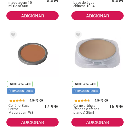
9.99€
8.99€
maquiagem 15
base de água
ml Rosa 508
chinesa 1004
15ml
ADICIONAR
ADICIONAR
ENTREGA 24H/48H
ENTREGA 24H/48H
ÚLTIMAS UNIDADES
ÚLTIMAS UNIDADES
4.54/5.00
4.54/5.00
Cenário Base
Carne artificial
17.99€
15.99€
Creme
(feridas e efeitos
Maquiagem W8
planos) 25ml
Sobrancelha
plástica
ADICIONAR
ADICIONAR