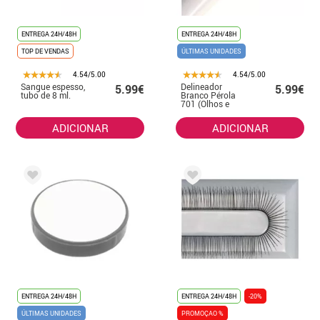
ENTREGA 24H/48H
ENTREGA 24H/48H
TOP DE VENDAS
ÚLTIMAS UNIDADES
4.54/5.00
4.54/5.00
Sangue espesso,
Delineador
5.99€
5.99€
tubo de 8 ml.
Branco Pérola
701 (Olhos e
Lábios) 11 cm
ADICIONAR
ADICIONAR
ENTREGA 24H/48H
ENTREGA 24H/48H
-20%
ÚLTIMAS UNIDADES
PROMOÇAO %