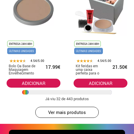
ENTREGA 24H/48H
ENTREGA 24H/48H
ÚLTIMAS UNIDADES
ÚLTIMAS UNIDADES
4.54/5.00
4.54/5.00
Bolo Oa Base de
Kit feridas em
17.99€
21.50€
Maquiagem
uma caixa
Envelhecimento
perfeita para o
35g
Halloween
ADICIONAR
ADICIONAR
Já viu
32
de 443 produtos
Ver mais produtos