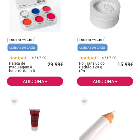
ENTREGA 24H/48H
ENTREGA 24H/48H
ÚLTIMAS UNIDADES
ÚLTIMAS UNIDADES
4.54/5.00
4.54/5.00
Paleta de
Pó Translúcido
29.99€
15.99€
maquiagem à
Padrão 120 g
base de água 6
(Pó
cores Flúor
Transparente)
ADICIONAR
ADICIONAR