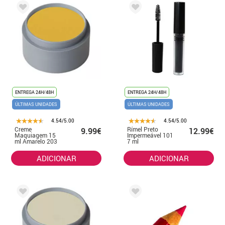
ENTREGA 24H/48H
ENTREGA 24H/48H
ÚLTIMAS UNIDADES
ÚLTIMAS UNIDADES
4.54/5.00
4.54/5.00
Creme
Rímel Preto
9.99€
12.99€
Maquiagem 15
Impermeável 101
ml Amarelo 203
7 ml
ADICIONAR
ADICIONAR