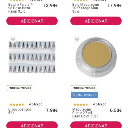
Batom Pérola 7-
Bolo Maquiagem
13.99€
17.99€
98 Roxo Roxo
1027 Stage Man
Reign 3,5 g
35 g
ADICIONAR
ADICIONAR
ENTREGA 24H/48H
ENTREGA 24H/48H
ÚLTIMAS UNIDADES
4.54/5.00
4.54/5.00
Cílios postiços
Maquiagem
7.99€
6.50€
511
Creme 2,5 ml
Dead Color 1521
ADICIONAR
ADICIONAR