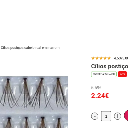
Cílios postiços cabelo real em marrom
4.53/5.0
Cílios postiç
ENTREGA 24H/48H
-60%
5.59€
2.24€
-
+