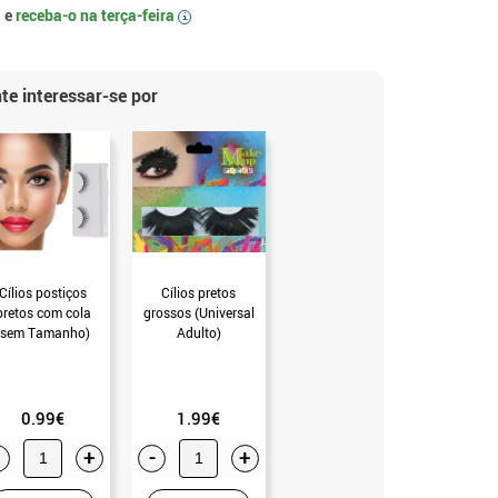
 e
receba-o na
terça-feira
i
te interessar-se por
Cílios postiços
Cílios pretos
pretos com cola
grossos (Universal
(sem Tamanho)
Adulto)
0.99€
1.99€
+
-
+