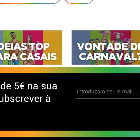
 de
5€ na sua
ubscrever à