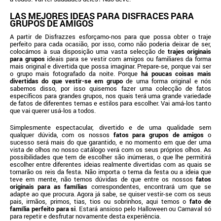
LAS MEJORES IDEAS PARA DISFRACES PARA
GRUPOS DE AMIGOS
A partir de Disfrazzes esforçamo-nos para que possa obter o traje
perfeito para cada ocasião, por isso, como não poderia deixar de ser,
colocámos à sua disposição uma vasta selecção de
trajes originais
para grupos
ideais para se vestir com amigos ou familiares da forma
mais original e divertida que possa imaginar. Prepare-se, porque vai ser
o grupo mais fotografado da noite. Porque
há poucas coisas mais
divertidas do que vestir-se em grupo
de uma forma original e nós
sabemos disso, por isso quisemos fazer uma colecção de fatos
específicos para grandes grupos, nos quais terá uma grande variedade
de fatos de diferentes temas e estilos para escolher. Vai amá-los tanto
que vai querer usá-los a todos.
Simplesmente espectacular, divertido e de uma qualidade sem
qualquer dúvida, com os nossos
fatos para grupos de amigos
o
sucesso será mais do que garantido, e no momento em que der uma
vista de olhos no nosso catálogo verá com os seus próprios olhos. As
possibilidades que tem de escolher são inúmeras, o que lhe permitirá
escolher entre diferentes ideias realmente divertidas com as quais se
tornarão os reis da festa. Não importa o tema da festa ou a ideia que
teve em mente, não temos dúvidas de que entre os nossos
fatos
originais para as famílias
correspondentes, encontrará um que se
adapte ao que procura. Agora já sabe, se quiser vestir-se com os seus
pais, irmãos, primos, tias, tios ou sobrinhos, aqui temos o
fato de
família perfeito para si
. Estará ansioso pelo Halloween ou Carnaval só
para repetir e desfrutar novamente desta experiência.