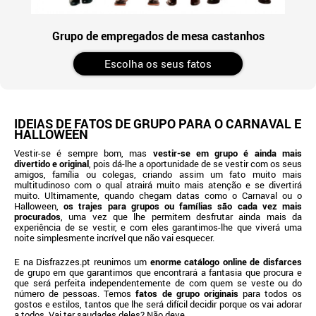
Grupo de empregados de mesa castanhos
Escolha os seus fatos
IDEIAS DE FATOS DE GRUPO PARA O CARNAVAL E
HALLOWEEN
Vestir-se é sempre bom, mas
vestir-se em grupo é ainda mais
divertido e original
, pois dá-lhe a oportunidade de se vestir com os seus
amigos, família ou colegas, criando assim um fato muito mais
multitudinoso com o qual atrairá muito mais atenção e se divertirá
muito. Ultimamente, quando chegam datas como o Carnaval ou o
Halloween,
os trajes para grupos ou famílias são cada vez mais
procurados
, uma vez que lhe permitem desfrutar ainda mais da
experiência de se vestir, e com eles garantimos-lhe que viverá uma
noite simplesmente incrível que não vai esquecer.
E na Disfrazzes.pt reunimos um
enorme catálogo online de disfarces
de grupo em que garantimos que encontrará a fantasia que procura e
que será perfeita independentemente de com quem se veste ou do
número de pessoas. Temos
fatos de grupo originais
para todos os
gostos e estilos, tantos que lhe será difícil decidir porque os vai adorar
a todos. Vai ter saudades deles? Não deve.