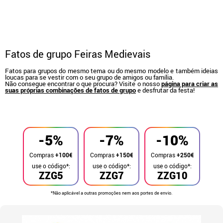
Fatos de grupo Feiras Medievais
Fatos para grupos do mesmo tema ou do mesmo modelo e também ideias
loucas para se vestir com o seu grupo de amigos ou família.
Não consegue encontrar o que procura? Visite o nosso
página para criar as
suas próprias combinações de fatos de grupo
e desfrutar da festa!
início
Fatos
Fatos de grupo
-5%
-7%
-10%
Compras
+100€
Compras
+150€
Compras
+250€
use o código*:
use o código*:
use o código*:
ZZG5
ZZG7
ZZG10
*Não aplicável a outras promoções nem aos portes de envio.