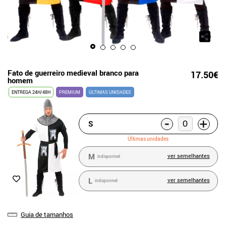
Fato de guerreiro medieval branco para
17.50€
homem
ENTREGA 24H/48H
PREMIUM
ÚLTIMAS UNIDADES
-
+
S
Últimas unidades
M
ver semelhantes
indisponível
L
ver semelhantes
indisponível
Guia de tamanhos