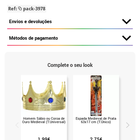
Ref:
pack-3978
Envios e devoluções
Métodos de pagamento
Complete o seu look
Homem Sábio ou Coroa de
Espada Medieval de Prata
Arco d
Ouro Medieval (T.Universal)
63x17 cm (T.Único)
se
1.99€
2.75€