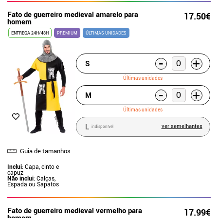
Fato de guerreiro medieval amarelo para
17.50€
homem
ENTREGA 24H/48H
PREMIUM
ÚLTIMAS UNIDADES
-
+
S
Últimas unidades
-
+
M
Últimas unidades
L
ver semelhantes
indisponível
Guia de tamanhos
Inclui
: Capa, cinto e
capuz
Não inclui
: Calças,
Espada ou Sapatos
Fato de guerreiro medieval vermelho para
17.99€
homem