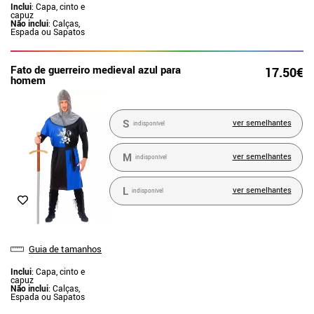
Inclui
: Capa, cinto e
capuz
Não inclui
: Calças,
Espada ou Sapatos
Fato de guerreiro medieval azul para
17.50€
homem
S
ver semelhantes
indisponível
M
ver semelhantes
indisponível
L
ver semelhantes
indisponível
Guia de tamanhos
Inclui
: Capa, cinto e
capuz
Não inclui
: Calças,
Espada ou Sapatos