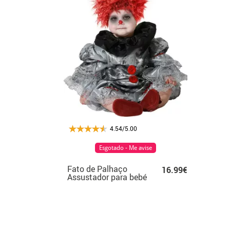
4.54/5.00
Esgotado - Me avise
Fato de Palhaço
16.99€
Assustador para bebé
e criança