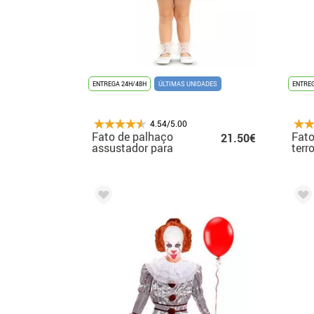
ENTREGA 24H/48H
ÚLTIMAS UNIDADES
ENTREG
4.54/5.00
Fato de palhaço
Fato
21.50€
assustador para
terro
bebês