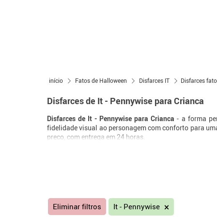
início
Fatos de Halloween
Disfarces IT
Disfarces fato
Disfarces de It - Pennywise para Crianca
Disfarces de It - Pennywise para Crianca
- a forma pe
fidelidade visual ao personagem com conforto para uma 
preco, com entrega em 24 horas.
Eliminar filtros
It - Pennywise