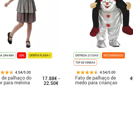
A 24H/48H
-20%
OFERTA FLASH ⚡
ENTREGA 2/3 DIAS
RECOMENDADO
TOP DE VENDAS
4.54/5.00
4.54/5.00
 de palhaço do
Fato de palhaço de
17.88€ -
4
or para menina
medo para crianças
22.50€