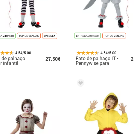
A 24H/48H
TOP DE VENDAS
UNISSEX
ENTREGA 24H/48H
TOP DE VENDAS
4.54/5.00
4.54/5.00
 de palhaço
Fato de palhaço IT -
27.50€
2
r infantil
Pennywise para
menino