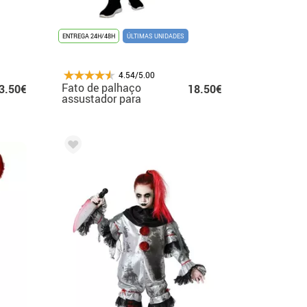
ENTREGA 24H/48H
ÚLTIMAS UNIDADES
4.54/5.00
Fato de palhaço
3.50€
18.50€
assustador para
menino