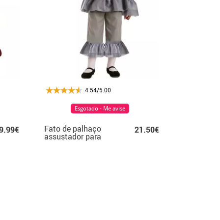
4.54/5.00
Esgotado - Me avise
Fato de palhaço
9.99€
21.50€
assustador para
criança