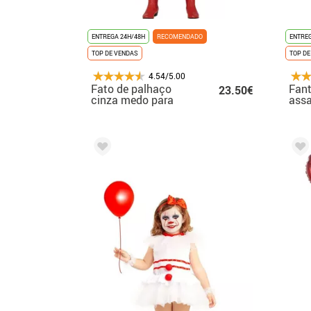
ENTREGA 24H/48H
RECOMENDADO
ENTREG
TOP DE VENDAS
TOP DE
4.54/5.00
Fato de palhaço
Fant
23.50€
cinza medo para
assa
menina