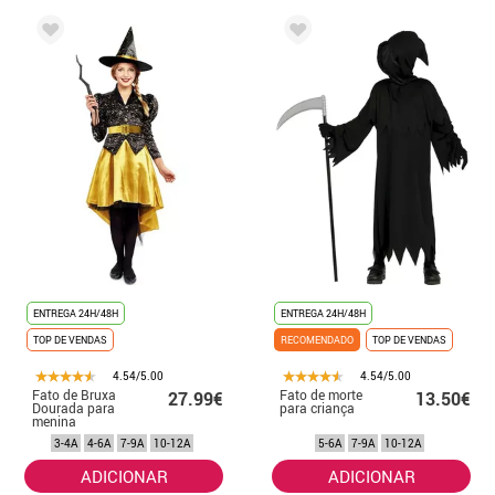
ENTREGA 24H/48H
ENTREGA 24H/48H
TOP DE VENDAS
RECOMENDADO
TOP DE VENDAS
4.54/5.00
4.54/5.00
Fato de Bruxa
Fato de morte
27.99€
13.50€
Dourada para
para criança
menina
3-4A
4-6A
7-9A
10-12A
5-6A
7-9A
10-12A
ADICIONAR
ADICIONAR