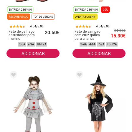
ENTREGA 24H/48H
ENTREGA 24H/48H
-30%
RECOMENDADO
TOP DE VENDAS
OFERTA FLASH ⚡
4.54/5.00
4.54/5.00
21.86€
Fato de palhaço
Fato de vampiro
20.50€
assustador para
com cruz gótica
15.30€
menino
para criança
5-6A
7-9A
10-12A
3-4A
4-6A
7-9A
10-12A
ADICIONAR
ADICIONAR