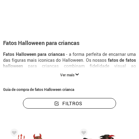
início
Fatos de Halloween
disfarces infantis para o Halloween
Fatos Halloween para criancas
Fatos Halloween para criancas
- a forma perfeita de encarnar uma
das figuras mais iconicas do Halloween. Os nossos
fatos de fatos
halloween
para criancas combinam fidelidade visual ao
personagem com conforto para uma noite inteira de festa. Com
Ver mais
diferentes niveis de elaboracao, encontras o
disfarce de fatos
halloween para criancas
ideal ao melhor preco, com entrega em 24
horas.
Guia de compra de fatos Halloween crianca
FILTROS