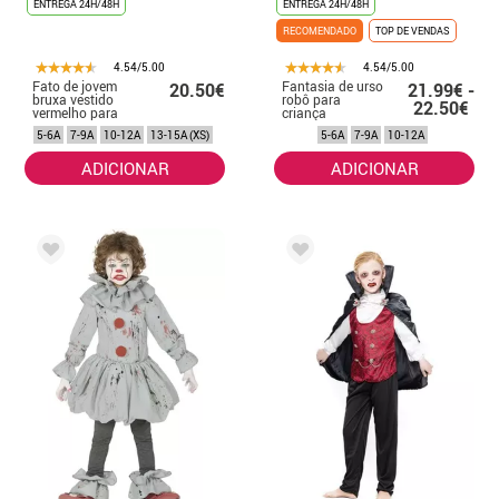
ENTREGA 24H/48H
ENTREGA 24H/48H
RECOMENDADO
TOP DE VENDAS
4.54/5.00
4.54/5.00
Fato de jovem
Fantasia de urso
20.50€
21.99€ -
bruxa vestido
robô para
22.50€
vermelho para
criança
menina
5-6A
7-9A
10-12A
13-15A (XS)
5-6A
7-9A
10-12A
ADICIONAR
ADICIONAR