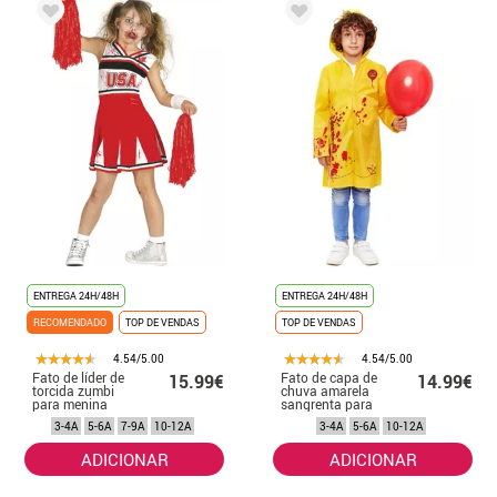
ENTREGA 24H/48H
ENTREGA 24H/48H
RECOMENDADO
TOP DE VENDAS
TOP DE VENDAS
4.54/5.00
4.54/5.00
Fato de líder de
Fato de capa de
15.99€
14.99€
torcida zumbi
chuva amarela
para menina
sangrenta para
menino
3-4A
5-6A
7-9A
10-12A
3-4A
5-6A
10-12A
ADICIONAR
ADICIONAR