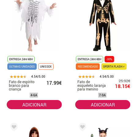
ENTREGA 24H/48H
ENTREGA 24H/48H
-30%
ÚLTIMAS UNIDADES
UNISSEX
RECOMENDADO
OFERTA FLASH ⚡
4.54/5.00
4.54/5.00
25.92€
Fato de espírito
Fato de
17.99€
branco para
esqueleto laranja
18.15€
criança
para menino
4-6A
7-9A
ADICIONAR
ADICIONAR