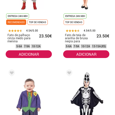
ENTREGA 24H/48H
ENTREGA 24H/48H
RECOMENDADO
TOP DE VENDAS
TOP DE VENDAS
4.54/5.00
4.54/5.00
Fato de palhaço
Fato de teia de
23.50€
23.50€
cinza medo para
aranha de bruxa
menina
negra para
menina
5-6A
7-9A
10-12A
5-6A
7-9A
10-12A
13-15A (XS)
ADICIONAR
ADICIONAR