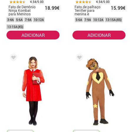
4.54/5.00
4.54/5.00
Fato de Demônio
Fato de palhaço
18.99€
15.99€
Ninja Kombat
Terrifier para
para Meninos
menina e
adolescente
3-4A
5-6A
7-9A
10-12A
5-6A
7-9A
10-12A
13-15A (XS)
13-15A (XS)
ADICIONAR
ADICIONAR