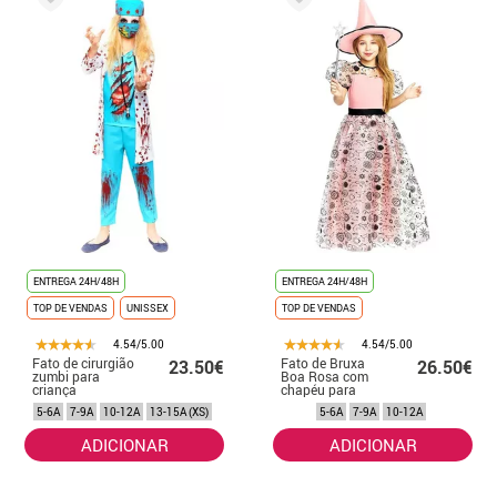
ENTREGA 24H/48H
ENTREGA 24H/48H
TOP DE VENDAS
UNISSEX
TOP DE VENDAS
4.54/5.00
4.54/5.00
Fato de cirurgião
Fato de Bruxa
23.50€
26.50€
zumbi para
Boa Rosa com
criança
chapéu para
menina e
5-6A
7-9A
10-12A
13-15A (XS)
5-6A
7-9A
10-12A
adolescente
ADICIONAR
ADICIONAR