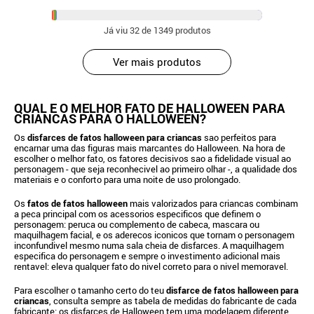
Já viu
32
de 1349 produtos
Ver mais produtos
QUAL E O MELHOR FATO DE HALLOWEEN PARA
CRIANCAS PARA O HALLOWEEN?
Os
disfarces de fatos halloween para criancas
sao perfeitos para
encarnar uma das figuras mais marcantes do Halloween. Na hora de
escolher o melhor fato, os fatores decisivos sao a fidelidade visual ao
personagem - que seja reconhecivel ao primeiro olhar -, a qualidade dos
materiais e o conforto para uma noite de uso prolongado.
Os
fatos de fatos halloween
mais valorizados para criancas combinam
a peca principal com os acessorios especificos que definem o
personagem: peruca ou complemento de cabeca, mascara ou
maquilhagem facial, e os aderecos iconicos que tornam o personagem
inconfundivel mesmo numa sala cheia de disfarces. A maquilhagem
especifica do personagem e sempre o investimento adicional mais
rentavel: eleva qualquer fato do nivel correto para o nivel memoravel.
Para escolher o tamanho certo do teu
disfarce de fatos halloween para
criancas
, consulta sempre as tabela de medidas do fabricante de cada
fabricante: os disfarces de Halloween tem uma modelagem diferente