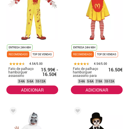
ENTREGA 24H/48H
ENTREGA 24H/48H
RECOMENDADO
TOP DE VENDAS
RECOMENDADO
TOP DE VENDAS
4.54/5.00
4.54/5.00
Fato de palhaço
Fato de palhaço
15.99€ -
16.50€
hambúrguer
hambúrguer
16.50€
assassino
assassino para
infantil
menina
3-4A
5-6A
10-12A
3-4A
5-6A
7-9A
10-12A
ADICIONAR
ADICIONAR