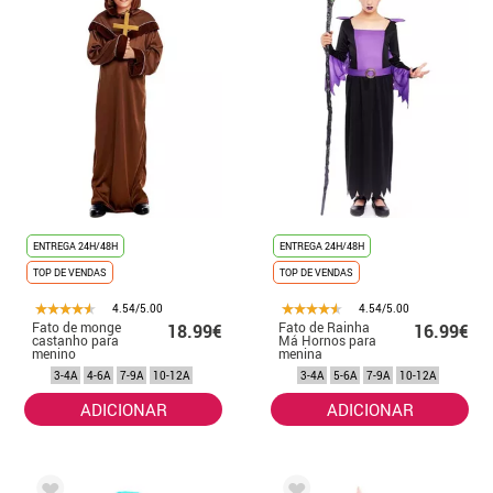
ENTREGA 24H/48H
ENTREGA 24H/48H
TOP DE VENDAS
TOP DE VENDAS
4.54/5.00
4.54/5.00
Fato de monge
Fato de Rainha
18.99€
16.99€
castanho para
Má Hornos para
menino
menina
3-4A
4-6A
7-9A
10-12A
3-4A
5-6A
7-9A
10-12A
ADICIONAR
ADICIONAR