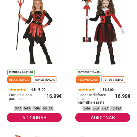
ENTREGA 24H/48H
ENTREGA 24H/48H
RECOMENDADO
TOP DE VENDAS
RECOMENDADO
TOP DE VENDAS
4.54/5.00
4.54/5.00
Fato de diabo
Elegante disfarce
16.99€
16.99€
para menina
de arlequina
vermelha e preta
para menina
3-4A
5-6A
7-9A
10-12A
3-4A
5-6A
7-9A
10-12A
ADICIONAR
ADICIONAR