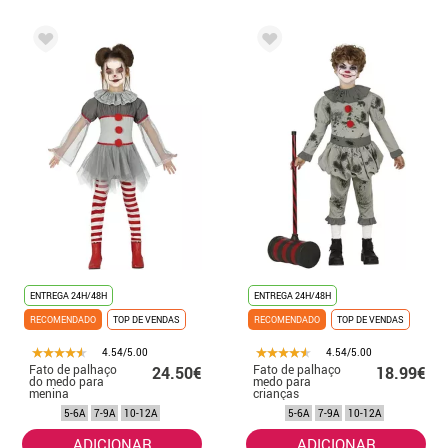
ENTREGA 24H/48H
ENTREGA 24H/48H
RECOMENDADO
TOP DE VENDAS
RECOMENDADO
TOP DE VENDAS
4.54/5.00
4.54/5.00
Fato de palhaço
Fato de palhaço
24.50€
18.99€
do medo para
medo para
menina
crianças
5-6A
7-9A
10-12A
5-6A
7-9A
10-12A
ADICIONAR
ADICIONAR