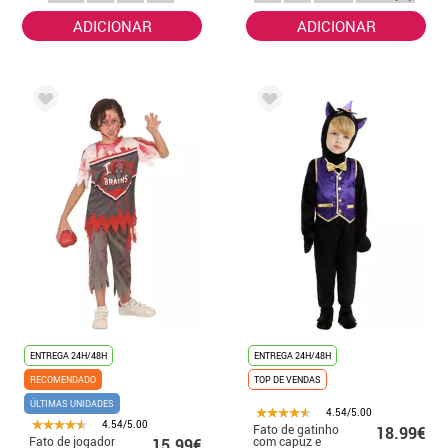
ADICIONAR
ADICIONAR
ENTREGA 24H/48H
ENTREGA 24H/48H
RECOMENDADO
TOP DE VENDAS
ÚLTIMAS UNIDADES
4.54/5.00
4.54/5.00
Fato de gatinho
18.99€
Fato de jogador
com capuz e
15.99€