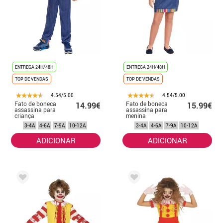
ENTREGA 24H/48H
ENTREGA 24H/48H
TOP DE VENDAS
TOP DE VENDAS
4.54/5.00
4.54/5.00
Fato de boneca
Fato de boneca
14.99€
15.99€
assassina para
assassina para
criança
menina
3-4A
4-6A
7-9A
10-12A
3-4A
4-6A
7-9A
10-12A
ADICIONAR
ADICIONAR