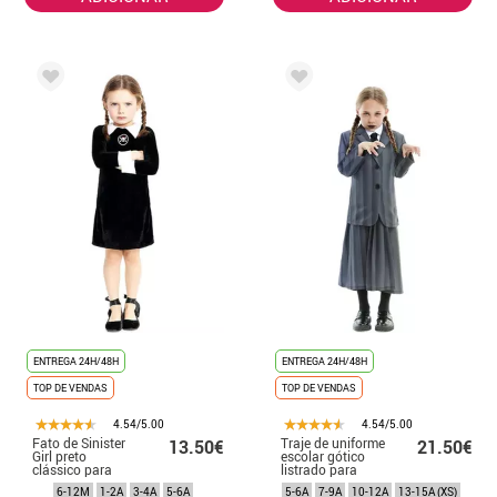
ENTREGA 24H/48H
ENTREGA 24H/48H
TOP DE VENDAS
TOP DE VENDAS
4.54/5.00
4.54/5.00
Fato de Sinister
Traje de uniforme
13.50€
21.50€
Girl preto
escolar gótico
clássico para
listrado para
bebé e menina
meninas e
6-12M
1-2A
3-4A
5-6A
5-6A
7-9A
10-12A
13-15A (XS)
adolescentes