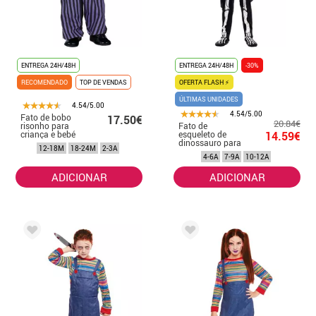
ENTREGA 24H/48H
ENTREGA 24H/48H
-30%
RECOMENDADO
TOP DE VENDAS
OFERTA FLASH ⚡
ÚLTIMAS UNIDADES
4.54/5.00
4.54/5.00
Fato de bobo
17.50€
20.84€
risonho para
Fato de
criança e bebé
esqueleto de
14.59€
dinossauro para
12-18M
18-24M
2-3A
criança
4-6A
7-9A
10-12A
ADICIONAR
ADICIONAR