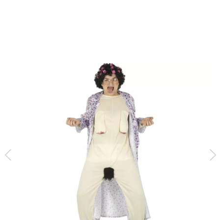
início
Fatos
Atrevidos
Fato de velhinha ou de avó com surpresa para ho