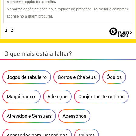
A enorme opção de escolha.
A enorme opção de escolha, a rapidez do processo. Irei voltar a comprar e
aconselho a quem procurar.
1
2
O que mais está a faltar?
Jogos de tabuleiro
Gorros e Chapéus
Óculos
Maquilhagem
Adereços
Conjuntos Temáticos
Atrevidos e Sensuais
Acessórios
Acessórios para Despedidas
Colares