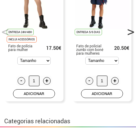
ENTREGA 24H/48H
ENTREGA 5/6 DIAS
INCLUI ACESSÓRIOS
Fato de polícia
Fato de policial
17.50€
20.50€
para mulher
zumbi com boné
para mulheres
-
+
-
+
ADICIONAR
ADICIONAR
Categorias relacionadas