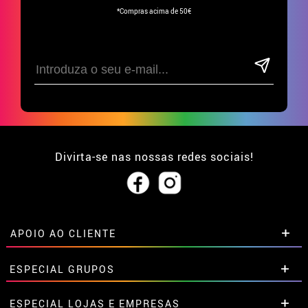
*Compras acima de 50€
Divirta-se nas nossas redes sociais!
APOIO AO CLIENTE
• Sobre nós
ESPECIAL GRUPOS
• Condições de venda
• Aviso legal
e
Privacidade
Descontos especiais para grupos.
ESPECIAL LOJAS E EMPRESAS