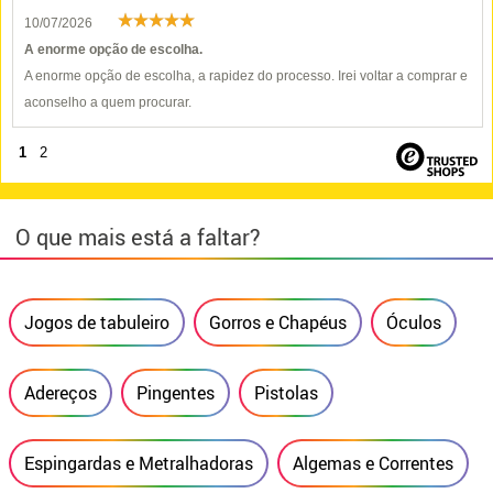
10/07/2026
A enorme opção de escolha.
A enorme opção de escolha, a rapidez do processo. Irei voltar a comprar e
aconselho a quem procurar.
1
2
O que mais está a faltar?
Jogos de tabuleiro
Gorros e Chapéus
Óculos
Adereços
Pingentes
Pistolas
Espingardas e Metralhadoras
Algemas e Correntes