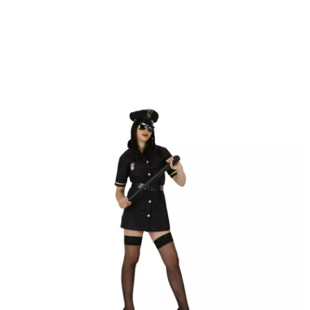
início
Fatos
Fatos de Policía
Fato de polícia para mulher