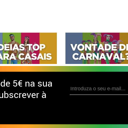
 de
5€ na sua
ubscrever à