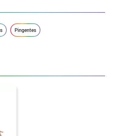
is
Pingentes