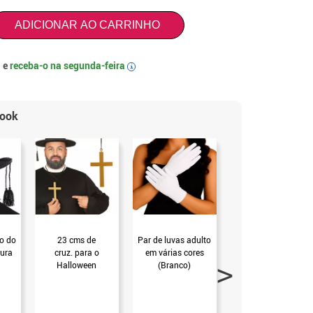
ADICIONAR AO CARRINHO
 e
receba-o na
segunda-feira
i
look
ro do
23 cms de
Par de luvas adulto
Rosário com cruz
cura
cruz. para o
em várias cores
100 cm.
Halloween
(Branco)