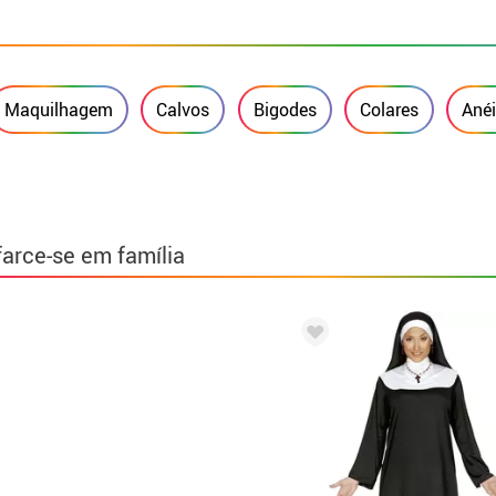
Maquilhagem
Calvos
Bigodes
Colares
Ané
farce-se em família