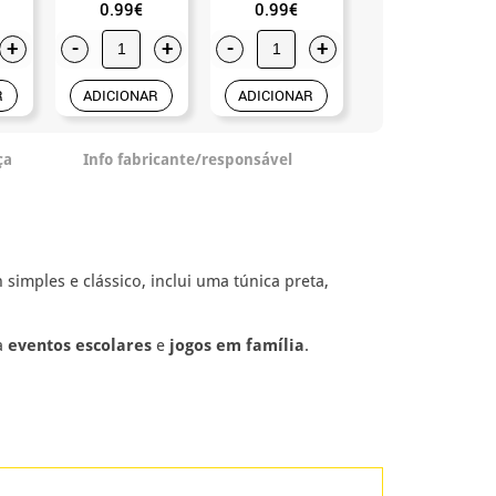
0.99€
0.99€
10.99€
+
-
+
-
+
-
+
R
ADICIONAR
ADICIONAR
ADICIONAR
ça
Info fabricante/responsável
simples e clássico, inclui uma túnica preta,
a
eventos escolares
e
jogos em família
.