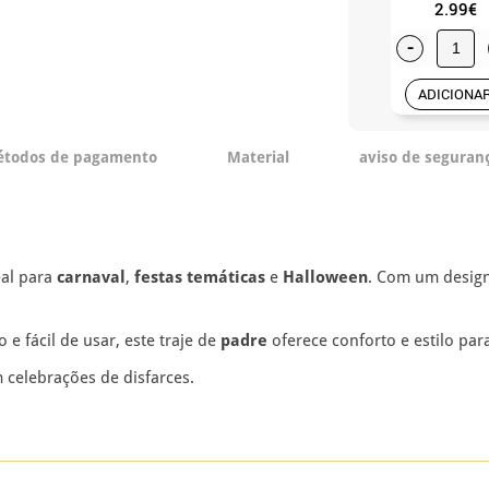
2.99€
-
ADICIONA
todos de pagamento
Material
aviso de seguran
eal para
carnaval
,
festas temáticas
e
Halloween
. Com um design 
e fácil de usar, este traje de
padre
oferece conforto e estilo par
m celebrações de disfarces.