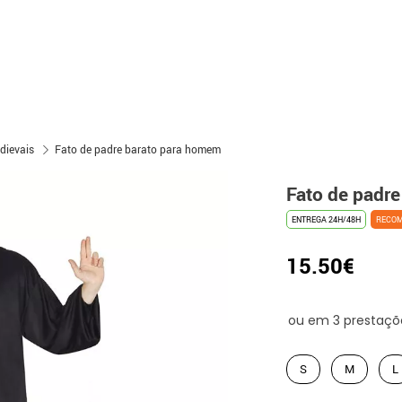
edievais
Fato de padre barato para homem
Fato de padr
ENTREGA 24H/48H
RECO
15.50€
S
M
L