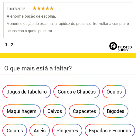
10/07/2026
A enorme opção de escolha.
A enorme opção de escolha, a rapidez do processo. Irei voltar a comprar e
aconselho a quem procurar.
1
2
O que mais está a faltar?
Jogos de tabuleiro
Gorros e Chapéus
Óculos
Maquilhagem
Calvos
Capacetes
Bigodes
Colares
Anéis
Pingentes
Espadas e Escudos