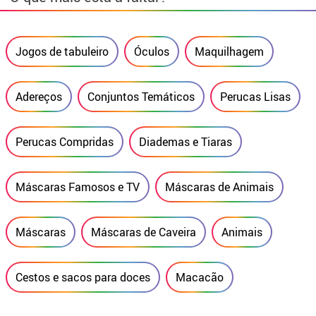
Jogos de tabuleiro
Óculos
Maquilhagem
Adereços
Conjuntos Temáticos
Perucas Lisas
Perucas Compridas
Diademas e Tiaras
Máscaras Famosos e TV
Máscaras de Animais
Máscaras
Máscaras de Caveira
Animais
Cestos e sacos para doces
Macacão