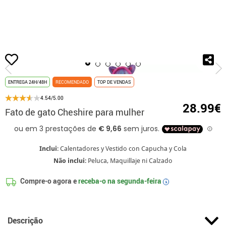
início
Fatos
Fatos de animais
Fatos de Gatos
Fato de gato Cheshire 
ENTREGA 24H/48H
RECOMENDADO
TOP DE VENDAS
4.54/5.00
28.99€
Fato de gato Cheshire para mulher
Inclui
: Calentadores y Vestido con Capucha y Cola
Não inclui
: Peluca, Maquillaje ni Calzado
Compre-o agora e
receba-o na
segunda-feira
i
Descrição