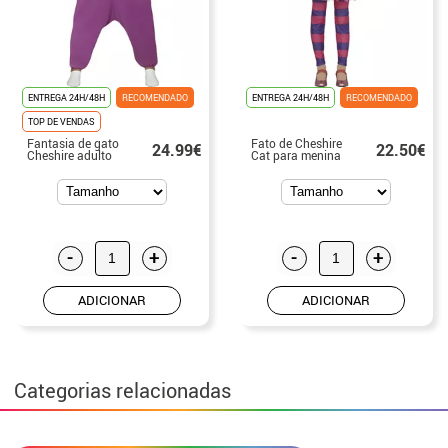
ENTREGA 24H/48H
RECOMENDADO
ENTREGA 24H/48H
RECOMENDADO
TOP DE VENDAS
Fantasia de gato
Fato de Cheshire
24.99€
22.50€
Cheshire adulto
Cat para menina
-
+
-
+
ADICIONAR
ADICIONAR
Categorias relacionadas