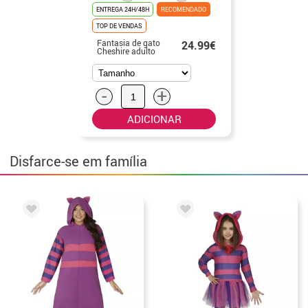
ENTREGA 24H/48H
RECOMENDADO
TOP DE VENDAS
Fantasia de gato
24.99€
Cheshire adulto
-
+
ADICIONAR
Disfarce-se em família