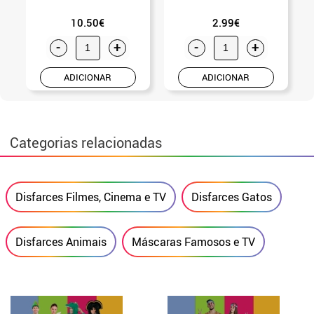
10.50€
2.99€
-
+
-
+
ADICIONAR
ADICIONAR
Categorias relacionadas
Disfarces Filmes, Cinema e TV
Disfarces Gatos
Disfarces Animais
Máscaras Famosos e TV