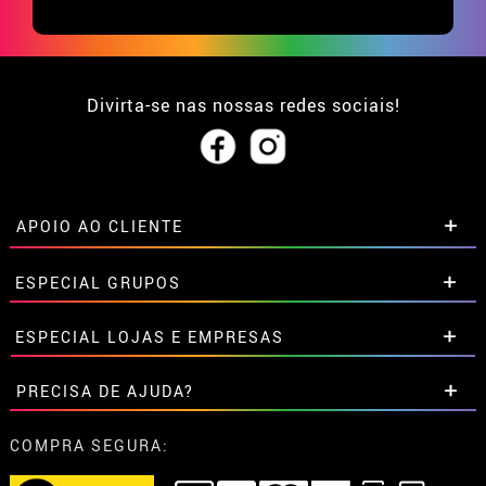
Divirta-se nas nossas redes sociais!
APOIO AO CLIENTE
• Sobre nós
ESPECIAL GRUPOS
• Condições de venda
• Aviso legal
e
Privacidade
Descontos especiais para grupos.
ESPECIAL LOJAS E EMPRESAS
• Atendimento ao cliente
Entre em contato connosco aqui
• Utilização de cookies
Descontos especiais para grupos.
PRECISA DE AJUDA?
•
Configuração de cookies
Entre em contato connosco aqui
Ainda não colocei a minha ordem
COMPRA SEGURA:
Já realizei o meu pedido