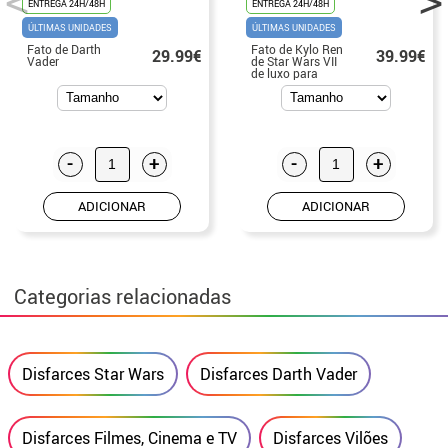
ENTREGA 24H/48H
ENTREGA 24H/48H
ÚLTIMAS UNIDADES
ÚLTIMAS UNIDADES
Fato de Darth
Fato de Kylo Ren
29.99€
39.99€
Vader
de Star Wars VII
de luxo para
criança
-
+
-
+
ADICIONAR
ADICIONAR
Categorias relacionadas
Disfarces Star Wars
Disfarces Darth Vader
Disfarces Filmes, Cinema e TV
Disfarces Vilões