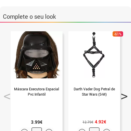
Complete o seu look
-61%
Máscara Executora Espacial
Darth Vader Dog Petral de
Pvc Infantil
Star Wars (S-M)
R
4.92€
3.99€
12.79€