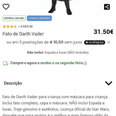
ENTREGA 24H/48H
ÚLTIMAS UNIDADES
4.54/5.00
31.50€
Fato de Darth Vader
Não inclui
: Espada e luvas NÃO incluídas
Compre-o agora e
receba-o na
segunda-feira
i
Descrição
Fato de Darth Vader para criança com máscara para criança.
Inclui fato completo, capa e máscara. NÃO inclui Espada e
luvas. Traje genuíno e autêntico, Licença Oficial de Star Wars,
daquele que para muitos é o melhor e mais famoso vilão da