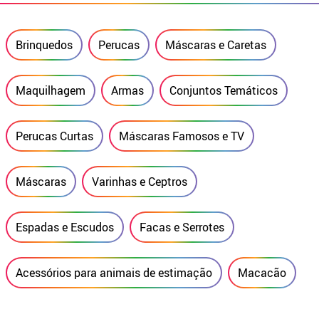
Brinquedos
Perucas
Máscaras e Caretas
Maquilhagem
Armas
Conjuntos Temáticos
Perucas Curtas
Máscaras Famosos e TV
Máscaras
Varinhas e Ceptros
Espadas e Escudos
Facas e Serrotes
Acessórios para animais de estimação
Macacão