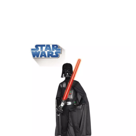
início
Fatos
Star Wars
Darth Vader
Fato de Darth Vader