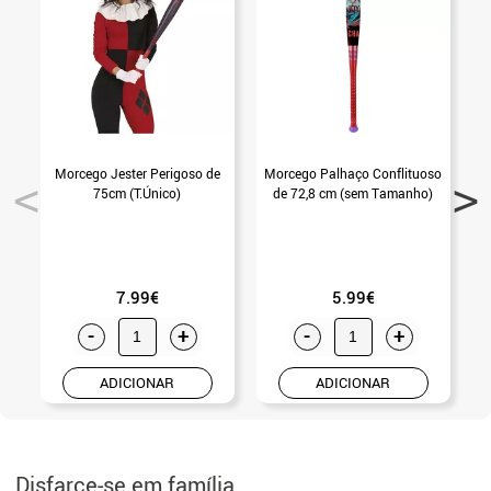
Morcego Jester Perigoso de
Morcego Palhaço Conflituoso
M
75cm (T.Único)
de 72,8 cm (sem Tamanho)
7.99€
5.99€
-
+
-
+
ADICIONAR
ADICIONAR
Disfarce-se em família