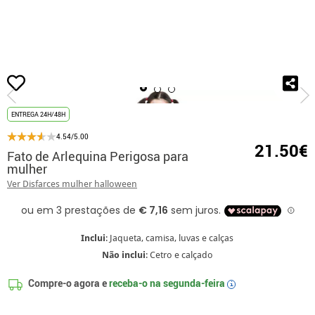
início
Fatos de Halloween
Fatos para festas
Fato de Arlequina Perigosa p
ENTREGA 24H/48H
4.54/5.00
21.50€
Fato de Arlequina Perigosa para
mulher
Ver Disfarces mulher halloween
Inclui
: Jaqueta, camisa, luvas e calças
Não inclui
: Cetro e calçado
Compre-o agora e
receba-o na
segunda-feira
i