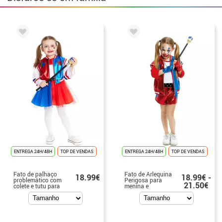
ENTREGA 24H/48H
TOP DE VENDAS
ENTREGA 24H/48H
TOP DE VENDAS
Fato de palhaço
Fato de Arlequina
18.99€
18.99€ -
problemático com
Perigosa para
21.50€
colete e tutu para
menina e
bebé e menina
adolescente