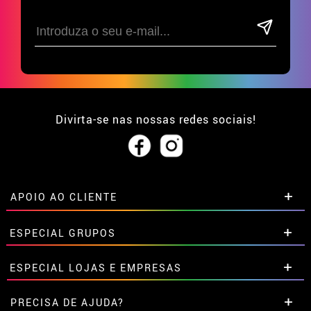
Divirta-se nas nossas redes sociais!
APOIO AO CLIENTE
• Sobre nós
ESPECIAL GRUPOS
• Condições de venda
• Aviso legal
e
Privacidade
Descontos especiais para grupos.
ESPECIAL LOJAS E EMPRESAS
• Atendimento ao cliente
Entre em contato connosco aqui
• Utilização de cookies
Descontos especiais para grupos.
PRECISA DE AJUDA?