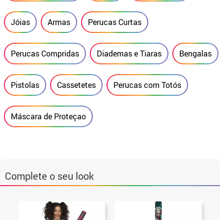
Jóias
Armas
Perucas Curtas
Perucas Compridas
Diademas e Tiaras
Bengalas
Pistolas
Cassetetes
Perucas com Totós
Máscara de Proteçao
Complete o seu look