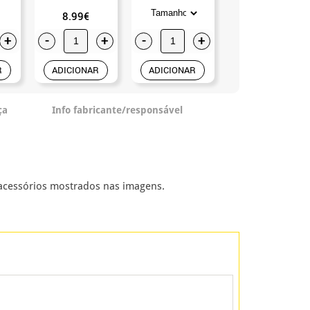
8.99€
2.50€
+
-
+
-
+
-
+
R
ADICIONAR
ADICIONAR
ADICIONAR
ça
Info fabricante/responsável
 acessórios mostrados nas imagens.