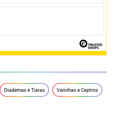
Diademas e Tiaras
Varinhas e Ceptros