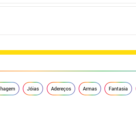
lhagem
Jóias
Adereços
Armas
Fantasia