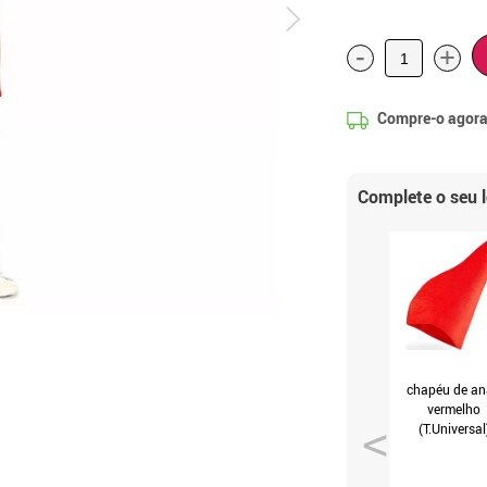
-
+
Compre-o agora
Complete o seu 
chapéu de a
vermelho
(T.Universal