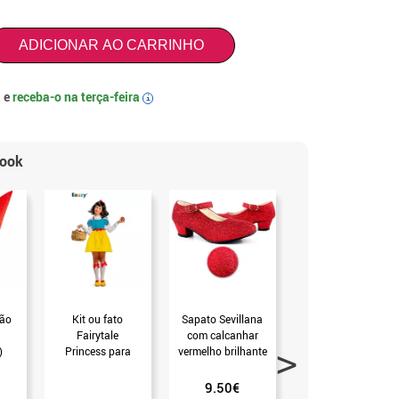
ADICIONAR AO CARRINHO
 e
receba-o na
terça-feira
i
look
não
Kit ou fato
Sapato Sevillana
Varinha de prata
Fairytale
com calcanhar
53 cm. (T.Universal)
)
Princess para
vermelho brilhante
menina (Universal
nos tamanhos 22 a
Infant)
41
9.50€