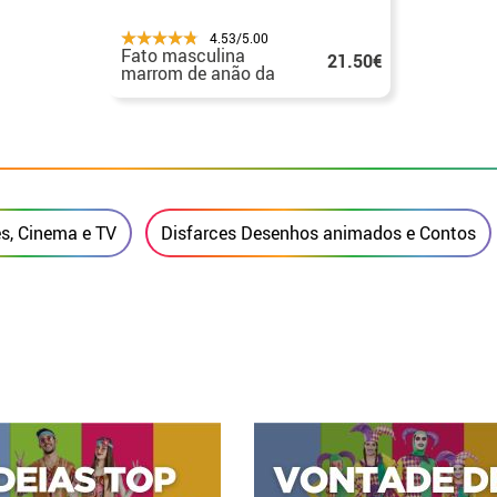
4.53/5.00
Fato masculina
21.50€
marrom de anão da
Branca de Neve
es, Cinema e TV
Disfarces Desenhos animados e Contos