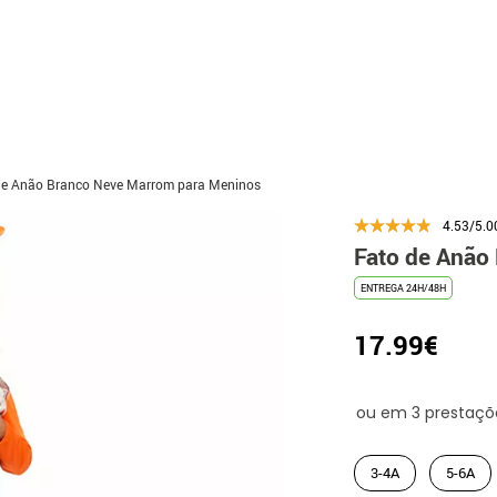
de Anão Branco Neve Marrom para Meninos
4.53/5.0
Fato de Anão
ENTREGA 24H/48H
17.99€
3-4A
5-6A