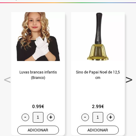
Luvas brancas infantis
Sino de Papai Noel de 12,5
B
(Branco)
cm
0.99€
2.99€
-
+
-
+
ADICIONAR
ADICIONAR