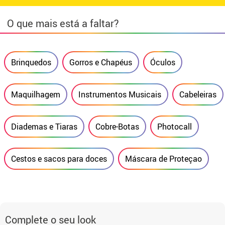
O que mais está a faltar?
Brinquedos
Gorros e Chapéus
Óculos
Maquilhagem
Instrumentos Musicais
Cabeleiras
Diademas e Tiaras
Cobre-Botas
Photocall
Cestos e sacos para doces
Máscara de Proteçao
Complete o seu look