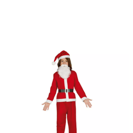
início
Fatos de Natal
Fatos para festas
Fantasia de Papai Noel com barba