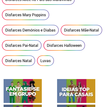
Disfarces Mary Poppins
Disfarces Demónios e Diabas
Disfarces Mãe-Natal
Disfarces Pai-Natal
Disfarces Halloween
Disfarces Natal
Luvas