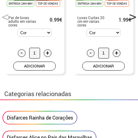
ENTREGA 24H/48H
TOP DE VENDAS
ENTREGA 24H/48H
TOP DE VENDAS
Par de luvas
Luvas Curtas 20
0.99€
1.99€
adulto em várias
cm em várias
cores
cores
-
+
-
+
ADICIONAR
ADICIONAR
Categorias relacionadas
Disfarces Rainha de Corações
Disfarces Alice no País das Maravilhas