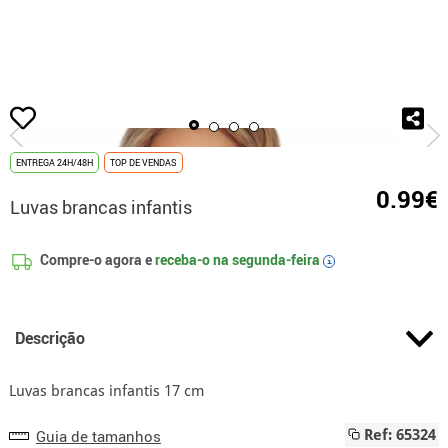
início
Luvas
Luvas brancas infantis
ENTREGA 24H/48H
TOP DE VENDAS
0.99€
Luvas brancas infantis
Compre-o agora e
receba-o na
segunda-feira
i
Descrição
Luvas brancas infantis 17 cm
Guia de tamanhos
Ref: 65324