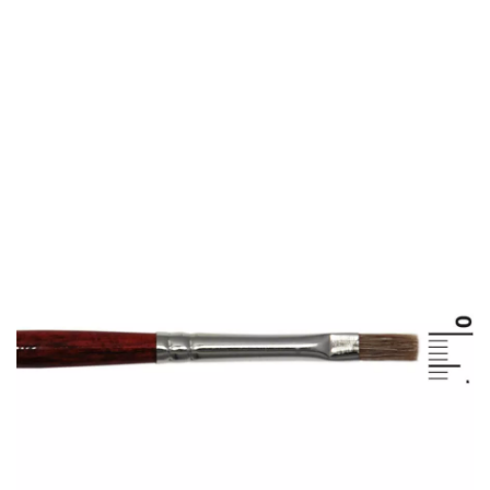
início
Maquilhagem
Maquilhagem Profissional
Escova com cabelo de boi