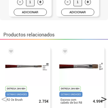
-
+
-
+
ADICIONAR
ADICIONAR
Productos relacionados
ENTREGA 24H/48H
ENTREGA 24H/48H
ÚLTIMAS UNIDADES
ÚLTIMAS UNIDADES
R2 Ox Brush
Escova com
2.75€
4.99€
cabelo de boi R8