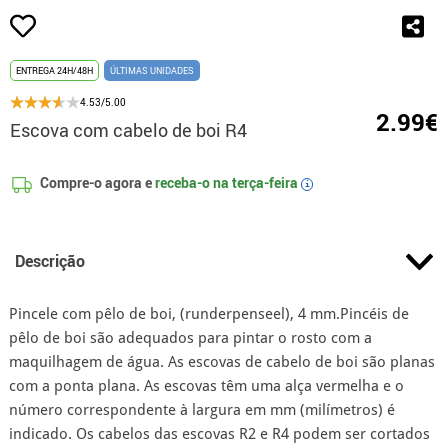
ENTREGA 24H/48H
ÚLTIMAS UNIDADES
4.53/5.00
2.99€
Escova com cabelo de boi R4
Compre-o agora e
receba-o na
terça-feira
i
Descrição
Pincele com pêlo de boi, (runderpenseel), 4 mm.Pincéis de
pêlo de boi são adequados para pintar o rosto com a
maquilhagem de água. As escovas de cabelo de boi são planas
com a ponta plana. As escovas têm uma alça vermelha e o
número correspondente à largura em mm (milímetros) é
indicado. Os cabelos das escovas R2 e R4 podem ser cortados