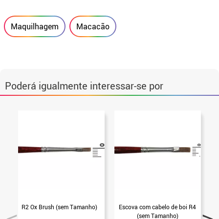
Maquilhagem
Macacão
Poderá igualmente interessar-se por
R2 Ox Brush (sem Tamanho)
Escova com cabelo de boi R4
E
(sem Tamanho)