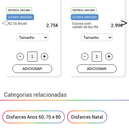
ENTREGA 24H/48H
ENTREGA 24H/48H
ÚLTIMAS UNIDADES
ÚLTIMAS UNIDADES
R2 Ox Brush
Escova com
2.75€
2.99€
cabelo de boi R4
-
+
-
+
ADICIONAR
ADICIONAR
Categorias relacionadas
Disfarces Anos 60, 70 e 80
Disfarces Natal