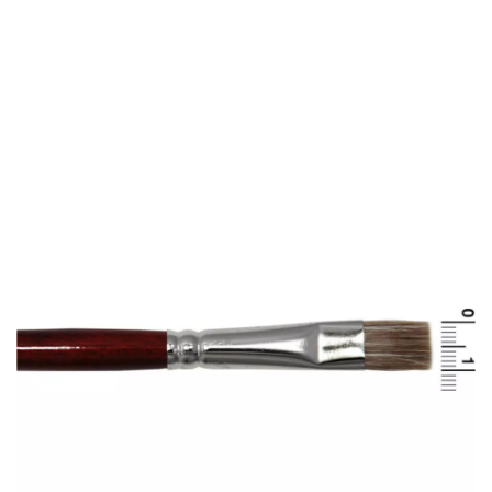
início
Maquilhagem
Maquilhagem Profissional
Escova com cabelo de boi