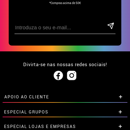
*Compras acima de 50€
Divirta-se nas nossas redes sociais!
APOIO AO CLIENTE
• Sobre nós
ESPECIAL GRUPOS
• Condições de venda
• Aviso legal
e
Privacidade
Descontos especiais para grupos.
ESPECIAL LOJAS E EMPRESAS