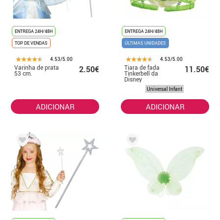
ENTREGA 24H/48H
ENTREGA 24H/48H
TOP DE VENDAS
ÚLTIMAS UNIDADES
4.53/5.00
4.53/5.00
Varinha de prata
Tiara de fada
2.50€
11.50€
53 cm.
Tinkerbell da
Disney
Universal Infant
ADICIONAR
ADICIONAR