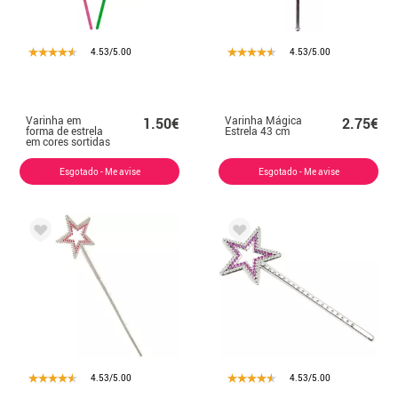
4.53/5.00
4.53/5.00
Varinha em
Varinha Mágica
1.50€
2.75€
forma de estrela
Estrela 43 cm
em cores sortidas
34x7cm
Esgotado - Me avise
Esgotado - Me avise
4.53/5.00
4.53/5.00