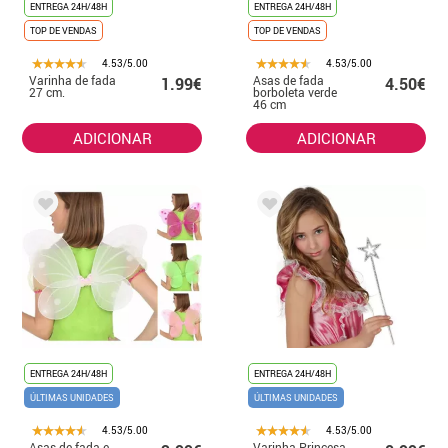
ENTREGA 24H/48H
ENTREGA 24H/48H
TOP DE VENDAS
TOP DE VENDAS
4.53/5.00
4.53/5.00
Varinha de fada
Asas de fada
1.99€
4.50€
27 cm.
borboleta verde
46 cm
ADICIONAR
ADICIONAR
ENTREGA 24H/48H
ENTREGA 24H/48H
ÚLTIMAS UNIDADES
ÚLTIMAS UNIDADES
4.53/5.00
4.53/5.00
Asas de fada e
Varinha Princesa