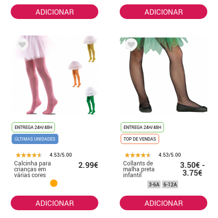
ADICIONAR
ADICIONAR
ENTREGA 24H/48H
ENTREGA 24H/48H
ÚLTIMAS UNIDADES
TOP DE VENDAS
4.53/5.00
4.53/5.00
Calcinha para
Collants de
2.99€
3.50€ -
crianças em
malha preta
3.75€
várias cores
infantil
3-6A
6-12A
ADICIONAR
ADICIONAR