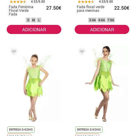
4.53/5.00
4.53/5.00
Fada Feminina
Fada floral verde
27.50€
22.50€
Floral Verde
para meninas
Fada
S
M
L
3-4A
4-6A
7-9A
ADICIONAR
ADICIONAR
ENTREGA 3/4 DIAS
ENTREGA 3/4 DIAS