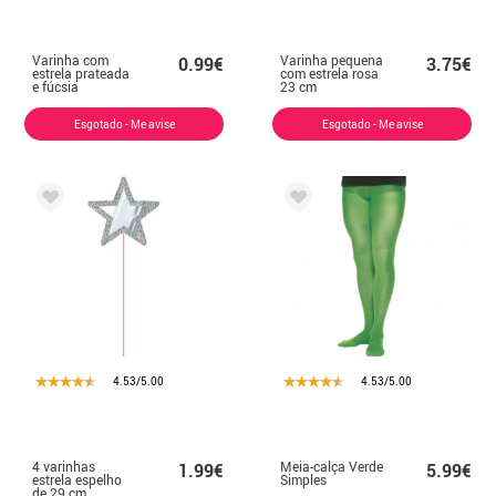
Varinha com
Varinha pequena
0.99€
3.75€
estrela prateada
com estrela rosa
e fúcsia
23 cm
Esgotado - Me avise
Esgotado - Me avise
4.53/5.00
4.53/5.00
4 varinhas
Meia-calça Verde
1.99€
5.99€
estrela espelho
Simples
de 29 cm