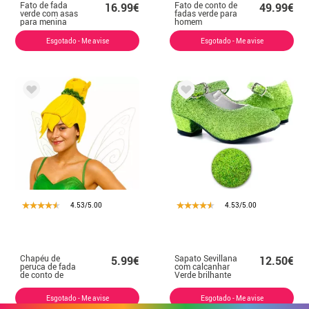
Fato de fada
Fato de conto de
16.99€
49.99€
verde com asas
fadas verde para
para menina
homem
Esgotado - Me avise
Esgotado - Me avise
4.53/5.00
4.53/5.00
Chapéu de
Sapato Sevillana
5.99€
12.50€
peruca de fada
com calcanhar
de conto de
Verde brilhante
fadas
nos tamanhos 22
a 41
Esgotado - Me avise
Esgotado - Me avise