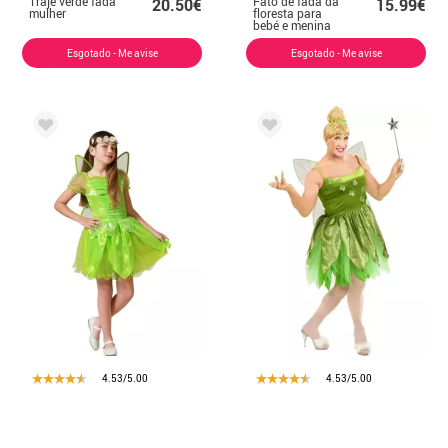
Traje verde fada
Fato de fada da
20.50€
15.99€
mulher
floresta para
bebé e menina
Esgotado - Me avise
Esgotado - Me avise
4.53/5.00
4.53/5.00