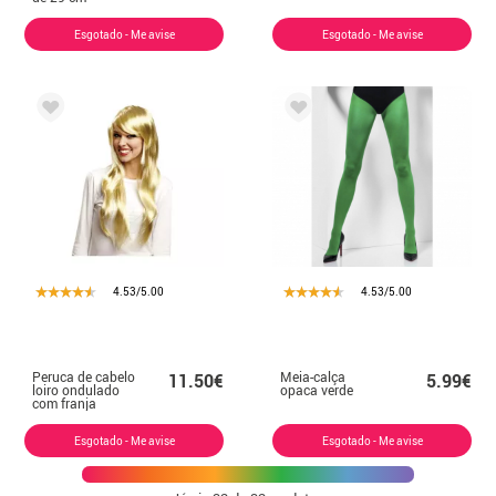
Esgotado - Me avise
Esgotado - Me avise
4.53/5.00
4.53/5.00
Peruca de cabelo
Meia-calça
11.50€
5.99€
loiro ondulado
opaca verde
com franja
Esgotado - Me avise
Esgotado - Me avise