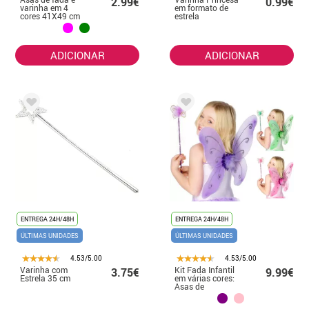
2.99€
0.99€
varinha em 4
em formato de
cores 41X49 cm
estrela
ADICIONAR
ADICIONAR
ENTREGA 24H/48H
ENTREGA 24H/48H
ÚLTIMAS UNIDADES
ÚLTIMAS UNIDADES
4.53/5.00
4.53/5.00
Varinha com
Kit Fada Infantil
3.75€
9.99€
Estrela 35 cm
em várias cores:
Asas de
Borboleta e
Varinha Mágica