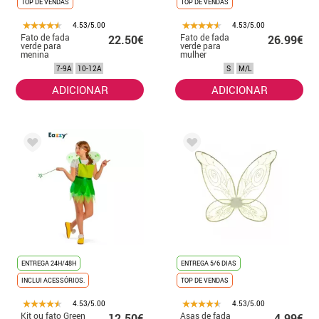
TOP DE VENDAS
TOP DE VENDAS
4.53/5.00
4.53/5.00
Fato de fada
Fato de fada
22.50€
26.99€
verde para
verde para
menina
mulher
7-9A
10-12A
S
M/L
ADICIONAR
ADICIONAR
ENTREGA 24H/48H
ENTREGA 5/6 DIAS
INCLUI ACESSÓRIOS.
TOP DE VENDAS
4.53/5.00
4.53/5.00
Kit ou fato Green
Asas de fada
12.50€
4.99€