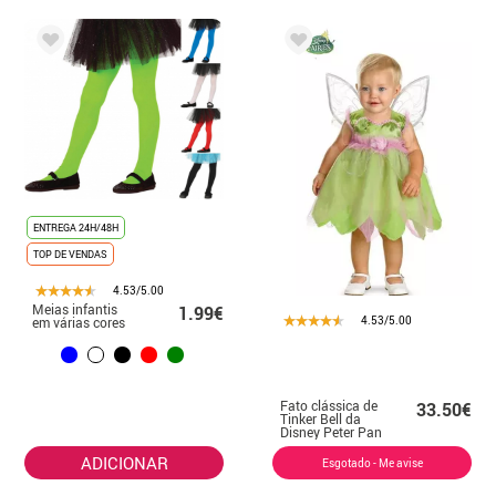
ENTREGA 24H/48H
TOP DE VENDAS
4.53/5.00
Meias infantis
1.99€
4.53/5.00
em várias cores
Fato clássica de
33.50€
Tinker Bell da
Disney Peter Pan
para bebê
ADICIONAR
Esgotado - Me avise