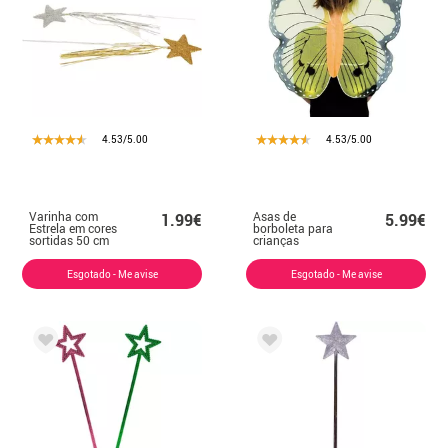
4.53/5.00
4.53/5.00
Varinha com
Asas de
1.99€
5.99€
Estrela em cores
borboleta para
sortidas 50 cm
crianças
Esgotado - Me avise
Esgotado - Me avise