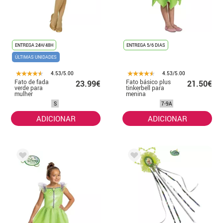
ENTREGA 24H/48H
ENTREGA 5/6 DIAS
ÚLTIMAS UNIDADES
4.53/5.00
4.53/5.00
Fato de fada
Fato básico plus
23.99€
21.50€
verde para
tinkerbell para
mulher
menina
S
7-9A
ADICIONAR
ADICIONAR