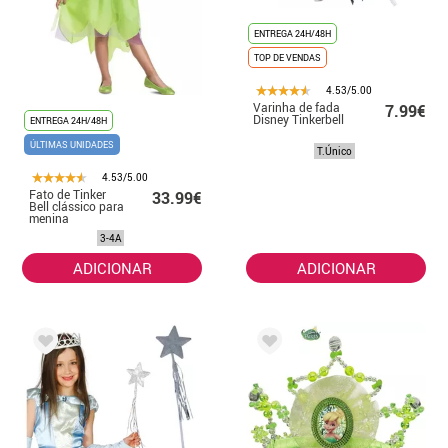
ENTREGA 24H/48H
TOP DE VENDAS
4.53/5.00
Varinha de fada
7.99€
Disney Tinkerbell
ENTREGA 24H/48H
ÚLTIMAS UNIDADES
T.Único
4.53/5.00
Fato de Tinker
33.99€
Bell clássico para
menina
3-4A
ADICIONAR
ADICIONAR