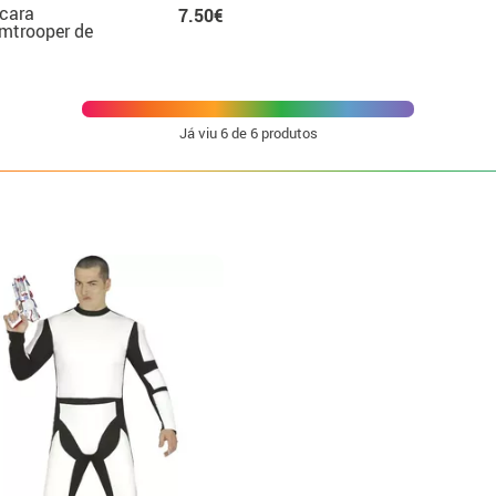
cara
7.50€
mtrooper de
ra nas Estrelas
Já viu
6
de 6 produtos