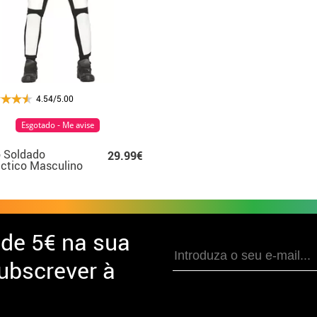
4.54/5.00
Esgotado - Me avise
 Soldado
29.99€
ctico Masculino
 de
5€ na sua
ubscrever à