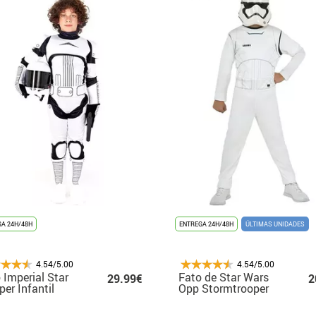
A 24H/48H
ENTREGA 24H/48H
ÚLTIMAS UNIDADES
4.54/5.00
4.54/5.00
 Imperial Star
Fato de Star Wars
29.99€
2
per Infantil
Opp Stormtrooper
com máscara para
criança