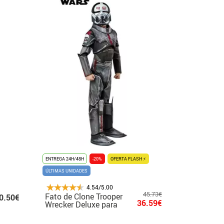
ENTREGA 24H/48H
-20%
OFERTA FLASH ⚡
ÚLTIMAS UNIDADES
4.54/5.00
45.73€
Fato de Clone Trooper
0.50€
36.59€
Wrecker Deluxe para
Meninos