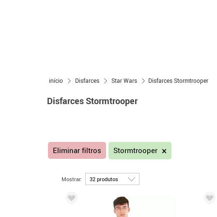
início
Disfarces
Star Wars
Disfarces Stormtrooper
Disfarces Stormtrooper
Eliminar filtros
Stormtrooper
Mostrar: