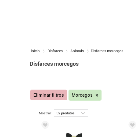
início
Disfarces
Animais
Disfarces morcegos
Disfarces morcegos
Eliminar filtros
Morcegos
Mostrar: