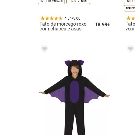
ENTREGA 24H/48H
TOP DE VENDAS
ENTREG
TOP DE
4.54/5.00
Fato de morcego roxo
Fat
18.99€
com chapéu e asas
verm
para bebé e menina