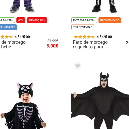
A 24H/48H
-77%
PROMOÇAO %
ENTREGA 24H/48H
RECOMENDADO
AS UNIDADES
TOP DE VENDAS
4.54/5.00
4.54/5.00
21.99€
o de morcego
Fato de morcego
2
5.00€
 bebé
esqueleto para
meninos