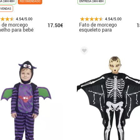
A 24H/48H
RECOMENDADO
ENTREGA 24H/48H
 VENDAS
4.54/5.00
4.54/5.00
o de morcego
Fato de morcego
17.50€
1
elho para bebé
esqueleto para
meninos