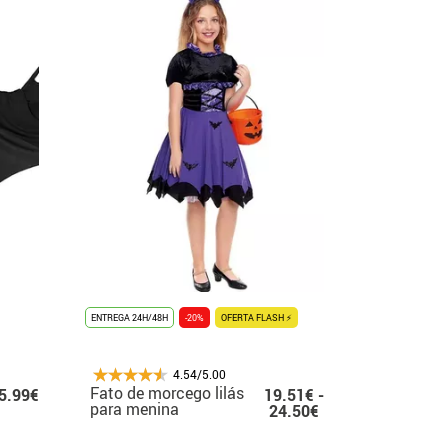
ENTREGA 24H/48H
-20%
OFERTA FLASH ⚡
4.54/5.00
Fato de morcego lilás
5.99€
19.51€ -
para menina
24.50€