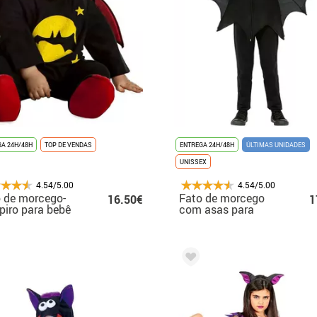
A 24H/48H
TOP DE VENDAS
ENTREGA 24H/48H
ÚLTIMAS UNIDADES
UNISSEX
4.54/5.00
4.54/5.00
 de morcego-
Fato de morcego
16.50€
1
iro para bebê
com asas para
crianças