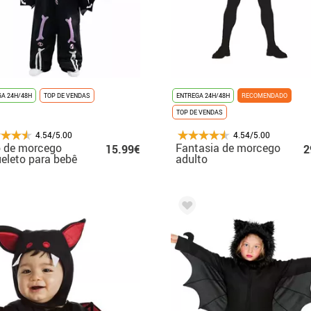
A 24H/48H
TOP DE VENDAS
ENTREGA 24H/48H
RECOMENDADO
TOP DE VENDAS
4.54/5.00
4.54/5.00
o de morcego
Fantasia de morcego
15.99€
2
eleto para bebê
adulto