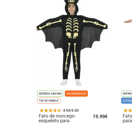
ENTREGA 24H/48H
RECOMENDADO
ENTREG
TOP DE VENDAS
ÚLTIM
4.54/5.00
Fato de morcego-
Fato
19.99€
esqueleto para
par
meninos