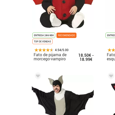
ENTREGA 24H/48H
RECOMENDADO
ENTREG
TOP DE VENDAS
4.54/5.00
Fato de pijama de
Fat
18.50€ -
morcego-vampiro
esqu
18.99€
para bebê