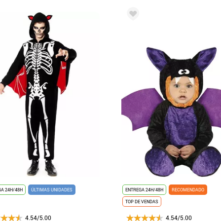
A 24H/48H
ÚLTIMAS UNIDADES
ENTREGA 24H/48H
RECOMENDADO
TOP DE VENDAS
4.54/5.00
4.54/5.00