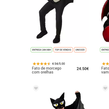
ENTREGA 24H/48H
TOP DE VENDAS
UNISSEX
ENTREG
4.54/5.00
Fato de morcego
Fato
24.50€
com orelhas
vamp
cinzentas para
homem