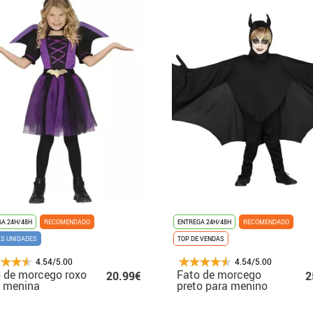
A 24H/48H
RECOMENDADO
ENTREGA 24H/48H
RECOMENDADO
AS UNIDADES
TOP DE VENDAS
4.54/5.00
4.54/5.00
 de morcego roxo
Fato de morcego
20.99€
2
a menina
preto para menino