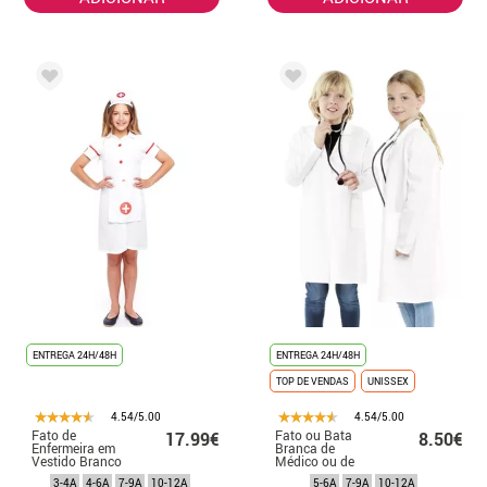
ENTREGA 24H/48H
ENTREGA 24H/48H
TOP DE VENDAS
UNISSEX
4.54/5.00
4.54/5.00
Fato de
Fato ou Bata
17.99€
8.50€
Enfermeira em
Branca de
Vestido Branco
Médico ou de
para menina
Laboratório para
3-4A
4-6A
7-9A
10-12A
5-6A
7-9A
10-12A