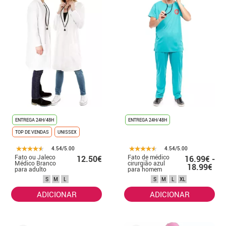
ENTREGA 24H/48H
ENTREGA 24H/48H
TOP DE VENDAS
UNISSEX
4.54/5.00
4.54/5.00
Fato ou Jaleco
Fato de médico
12.50€
16.99€ -
Médico Branco
cirurgião azul
18.99€
para adulto
para homem
S
M
L
S
M
L
XL
ADICIONAR
ADICIONAR