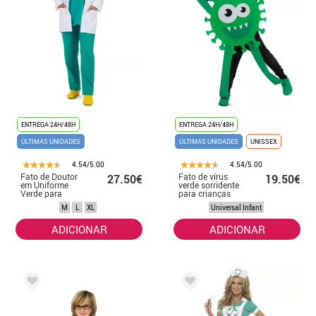
ENTREGA 24H/48H
ENTREGA 24H/48H
ÚLTIMAS UNIDADES
ÚLTIMAS UNIDADES
UNISSEX
4.54/5.00
4.54/5.00
Fato de Doutor
Fato de vírus
27.50€
19.50€
em Uniforme
verde sorridente
Verde para
para crianças
mulher
M
L
XL
Universal Infant
ADICIONAR
ADICIONAR