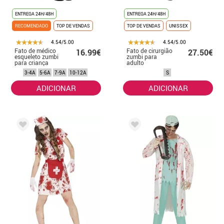
ENTREGA 24H/48H
ENTREGA 24H/48H
RECOMENDADO
TOP DE VENDAS
TOP DE VENDAS
UNISSEX
4.54/5.00
4.54/5.00
Fato de médico
Fato de cirurgião
16.99€
27.50€
esqueleto zumbi
zumbi para
para criança
adulto
3-4A
5-6A
7-9A
10-12A
S
ADICIONAR
ADICIONAR