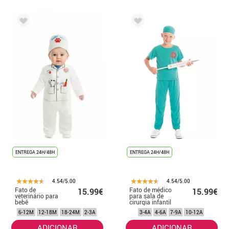
ENTREGA 24H/48H
ENTREGA 24H/48H
4.54/5.00
4.54/5.00
Fato de
Fato de médico
15.99€
15.99€
veterinário para
para sala de
bebê
cirurgia infantil
6-12M
12-18M
18-24M
2-3A
3-4A
4-6A
7-9A
10-12A
ADICIONAR
ADICIONAR