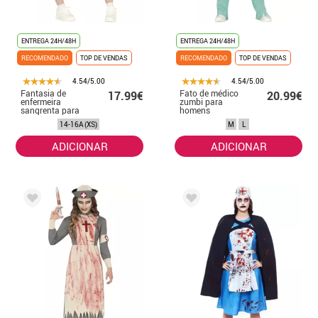
ENTREGA 24H/48H
ENTREGA 24H/48H
RECOMENDADO
TOP DE VENDAS
RECOMENDADO
TOP DE VENDAS
4.54/5.00
4.54/5.00
Fantasia de
Fato de médico
17.99€
20.99€
enfermeira
zumbi para
sangrenta para
homens
adolescentes
14-16A (XS)
M
L
ADICIONAR
ADICIONAR