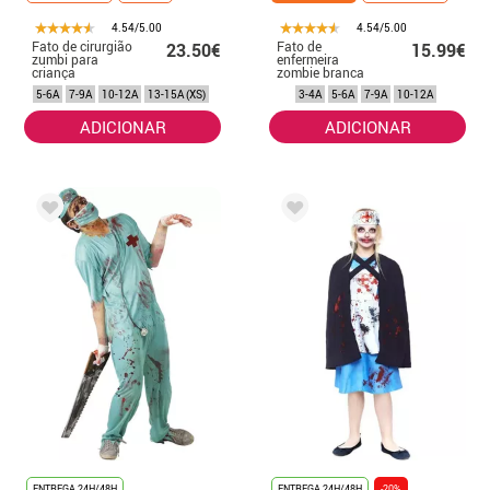
4.54/5.00
4.54/5.00
Fato de cirurgião
Fato de
23.50€
15.99€
zumbi para
enfermeira
criança
zombie branca
para menina
5-6A
7-9A
10-12A
13-15A (XS)
3-4A
5-6A
7-9A
10-12A
ADICIONAR
ADICIONAR
ENTREGA 24H/48H
ENTREGA 24H/48H
-20%