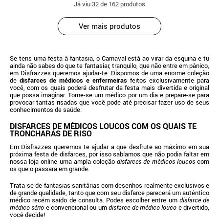
Já viu
32
de 162 produtos
Ver mais produtos
Se tens uma festa à fantasia, o Carnaval está ao virar da esquina e tu
ainda não sabes do que te fantasiar, tranquilo, que não entre em pânico,
em Disfrazzes queremos ajudar-te. Dispomos de uma enorme coleção
de
disfarces de médicos e enfermeiras
feitos exclusivamente para
você, com os quais poderá desfrutar da festa mais divertida e original
que possa imaginar. Torne-se um médico por um dia e prepare-se para
provocar tantas risadas que você pode até precisar fazer uso de seus
conhecimentos de saúde.
DISFARCES DE MÉDICOS LOUCOS COM OS QUAIS TE
TRONCHARÁS DE RISO
Em Disfrazzes queremos te ajudar a que desfrute ao máximo em sua
próxima festa de disfarces, por isso sabíamos que não podia faltar em
nossa loja online uma ampla coleção
disfarces de médicos loucos
com
os que o passará em grande.
Trata-se de fantasias sanitárias com desenhos realmente exclusivos e
de grande qualidade, tanto que com seu disfarce parecerá um autêntico
médico recém saído de consulta. Podes escolher entre um
disfarce de
médico sério
e convencional ou um
disfarce de médico louco
e divertido,
você decide!