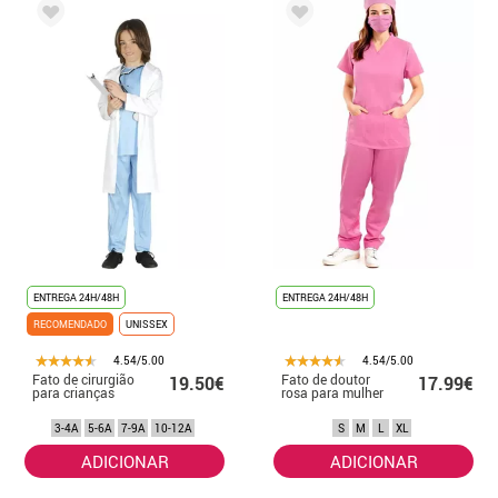
ENTREGA 24H/48H
ENTREGA 24H/48H
RECOMENDADO
UNISSEX
4.54/5.00
4.54/5.00
Fato de cirurgião
Fato de doutor
19.50€
17.99€
para crianças
rosa para mulher
3-4A
5-6A
7-9A
10-12A
S
M
L
XL
ADICIONAR
ADICIONAR