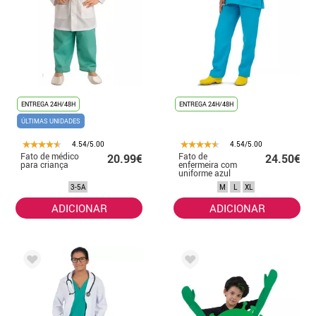
ENTREGA 24H/48H
ENTREGA 24H/48H
ÚLTIMAS UNIDADES
4.54/5.00
4.54/5.00
Fato de médico
Fato de
20.99€
24.50€
para criança
enfermeira com
uniforme azul
para mulher
3-5A
M
L
XL
ADICIONAR
ADICIONAR