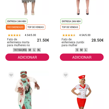
ENTREGA 24H/48H
ENTREGA 24H/48H
RECOMENDADO
TOP DE VENDAS
TOP DE VENDAS
4.54/5.00
4.54/5.00
Fato de
Fato de
21.50€
28.50€
enfermeira morta
enfermeira zumbi
para mulheres no
para mulher
Dia das Bruxas
14-16A (XS)
M
L
XL
S
M
L
ADICIONAR
ADICIONAR