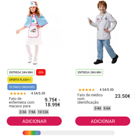
ENTREGA 24H/48H
-20%
ENTREGA 24H/48H
OFERTA FLASH ⚡
ÚLTIMAS UNIDADES
4.54/5.00
4.54/5.00
Fato de médico
23.50€
Fato de
com
9.75€ -
enfermeira com
identificação
18.99€
macaco para
para criança
3-4A
5-6A
menina
2-3A
7-9A
10-12A
ADICIONAR
ADICIONAR