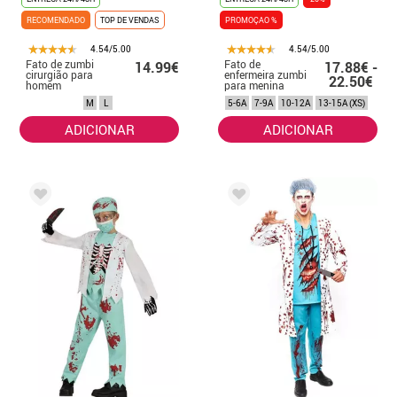
RECOMENDADO
TOP DE VENDAS
PROMOÇAO %
4.54/5.00
4.54/5.00
Fato de zumbi
Fato de
14.99€
17.88€ -
cirurgião para
enfermeira zumbi
22.50€
homem
para menina
M
L
5-6A
7-9A
10-12A
13-15A (XS)
ADICIONAR
ADICIONAR