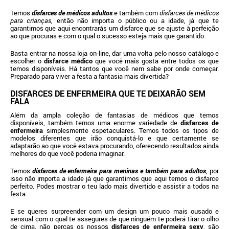
Temos
disfarces de médicos adultos
e também com
disfarces de médicos
para crianças
, então não importa o público ou a idade, já que te
garantimos que aqui encontrarás um disfarce que se ajuste à perfeição
ao que procuras e com o qual o sucesso esteja mais que garantido.
Basta entrar na nossa loja on-line, dar uma volta pelo nosso catálogo e
escolher o
disfarce médico
que você mais gosta entre todos os que
temos disponíveis. Há tantos que você nem sabe por onde começar.
Preparado para viver a festa a fantasia mais divertida?
DISFARCES DE ENFERMEIRA QUE TE DEIXARÃO SEM
FALA
Além da ampla coleção de fantasias de médicos que temos
disponíveis, também temos uma enorme variedade de
disfarces de
enfermeira
simplesmente espetaculares. Temos todos os tipos de
modelos diferentes que irão conquistá-lo e que certamente se
adaptarão ao que você estava procurando, oferecendo resultados ainda
melhores do que você poderia imaginar.
Temos
disfarces de enfermeira para meninas
e também para adultos
, por
isso não importa a idade já que garantimos que aqui temos o disfarce
perfeito. Podes mostrar o teu lado mais divertido e assistir a todos na
festa.
E se queres surpreender com um design um pouco mais ousado e
sensual com o qual te assegures de que ninguém te poderá tirar o olho
de cima, não percas os nossos
disfarces de enfermeira sexy
, são