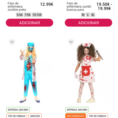
Fato de
Fato de
12.99€
19.50€ -
enfermeira
enfermeira zumbi
19.99€
zombie preta
branca para
para menina
mulher
5-6A
7-9A
10-12A
M
L
XL
ADICIONAR
ADICIONAR
ENTREGA 24H/48H
ENTREGA 24H/48H
TOP DE VENDAS
UNISSEX
RECOMENDADO
TOP DE VENDAS