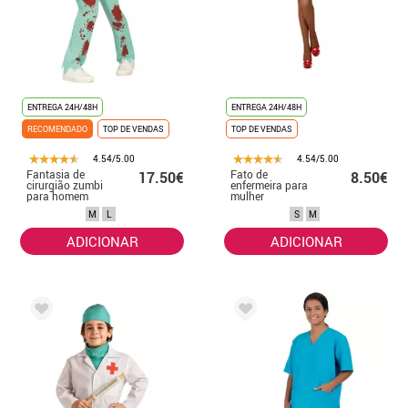
ENTREGA 24H/48H
ENTREGA 24H/48H
RECOMENDADO
TOP DE VENDAS
TOP DE VENDAS
4.54/5.00
4.54/5.00
Fantasia de
Fato de
17.50€
8.50€
cirurgião zumbi
enfermeira para
para homem
mulher
M
L
S
M
ADICIONAR
ADICIONAR