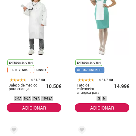
ENTREGA 24H/48H
ENTREGA 24H/48H
TOP DE VENDAS
UNISSEX
ÚLTIMAS UNIDADES
4.54/5.00
4.54/5.00
Jaleco de médico
Fato de
10.50€
14.99€
para crianças
enfermeira
cirúrgica para
mulheres
3-4A
5-6A
7-9A
10-12A
S
M
ADICIONAR
ADICIONAR