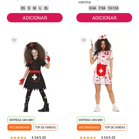
menina
XS
S
M
L
XL
5-6A
7-9A
10-12A
ADICIONAR
ADICIONAR
ENTREGA 24H/48H
ENTREGA 24H/48H
RECOMENDADO
TOP DE VENDAS
RECOMENDADO
TOP DE VENDAS
4.54/5.00
4.54/5.00