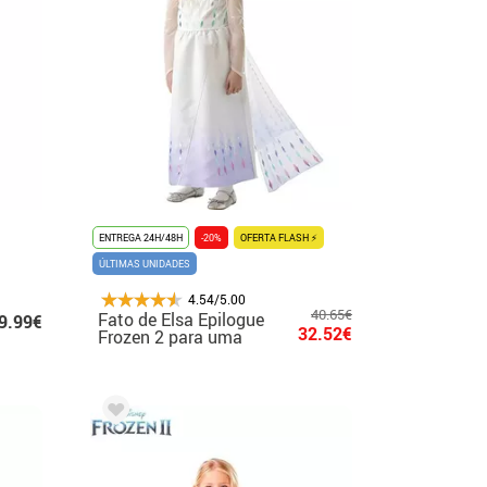
ENTREGA 24H/48H
-20%
OFERTA FLASH ⚡
ÚLTIMAS UNIDADES
4.54/5.00
40.65€
Fato de Elsa Epilogue
9.99€
32.52€
Frozen 2 para uma
menina