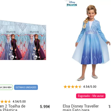
4.54/5.00
A 24H/48H
ÚLTIMAS UNIDADES
Esgotado - Me avise
4.54/5.00
en 2 Toalha de
Elsa Disney Traveller
5.99€
1
 Plástica
mais Fato para