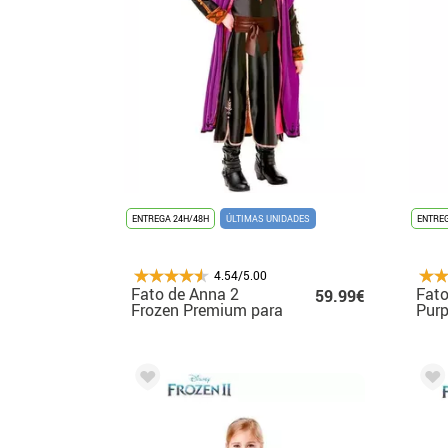
ENTREGA 24H/48H
ÚLTIMAS UNIDADES
ENTREG
4.54/5.00
Fato de Anna 2
Fato
59.99€
Frozen Premium para
Purp
menina
men