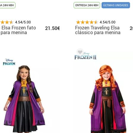
A 24H/48H
ENTREGA 24H/48H
ÚLTIMAS UNIDADES
4.54/5.00
4.54/5.00
 Elsa Frozen fato
Frozen Traveling Elsa
21.50€
2
 para menina
clássico para menina