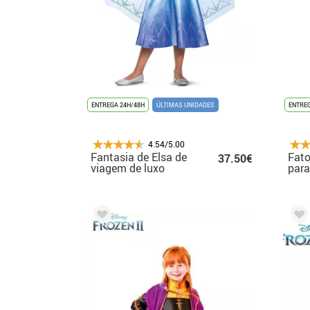
ENTREGA 24H/48H
ÚLTIMAS UNIDADES
ENTREG
4.54/5.00
Fantasia de Elsa de
Fato
37.50€
viagem de luxo
para
Frozen 2 para
meninas