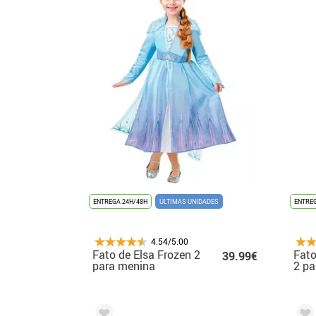
ENTREGA 24H/48H
ÚLTIMAS UNIDADES
ENTREG
4.54/5.00
Fato de Elsa Frozen 2
Fato
39.99€
para menina
2 pa