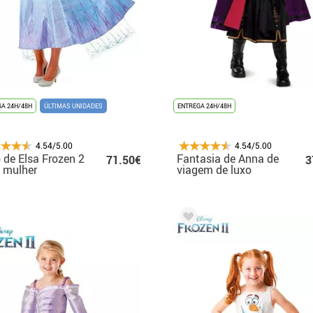
A 24H/48H
ÚLTIMAS UNIDADES
ENTREGA 24H/48H
4.54/5.00
4.54/5.00
 de Elsa Frozen 2
Fantasia de Anna de
71.50€
3
 mulher
viagem de luxo
Frozen 2 para
meninas