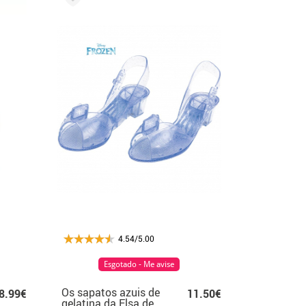
4.54/5.00
Esgotado - Me avise
Os sapatos azuis de
8.99€
11.50€
gelatina da Elsa de