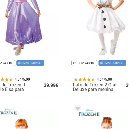
A 24H/48H
ÚLTIMAS UNIDADES
ENTREGA 24H/48H
ÚLTIMAS UNIDADES
4.54/5.00
4.54/5.00
 de Frozen II
Fato de Frozen 2 Olaf
39.99€
3
le Elsa para
Deluxe para menina
ina