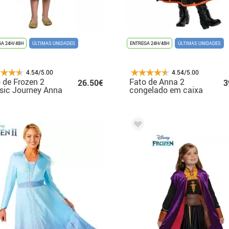
A 24H/48H
ÚLTIMAS UNIDADES
ENTREGA 24H/48H
ÚLTIMAS UNIDADES
4.54/5.00
4.54/5.00
 de Frozen 2
Fato de Anna 2
26.50€
3
sic Journey Anna
congelado em caixa
a menina
para menina