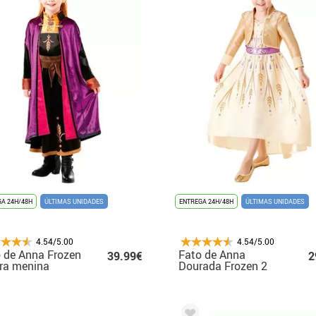
A 24H/48H
ÚLTIMAS UNIDADES
ENTREGA 24H/48H
ÚLTIMAS UNIDADES
4.54/5.00
4.54/5.00
 de Anna Frozen
Fato de Anna
39.99€
2
ra menina
Dourada Frozen 2
para menina