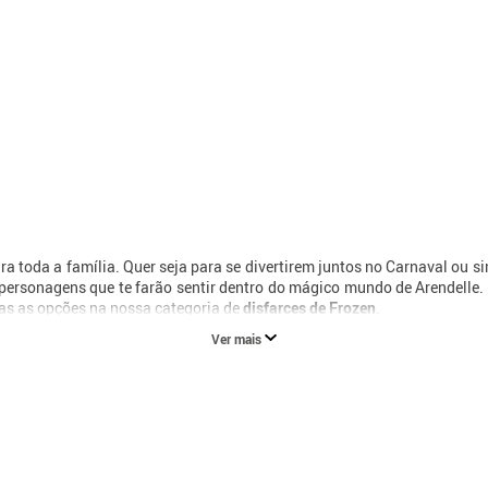
ara toda a família. Quer seja para se divertirem juntos no Carnaval ou 
s personagens que te farão sentir dentro do mágico mundo de Arendell
das as opções na nossa categoria de
disfarces de Frozen
.
Ver mais