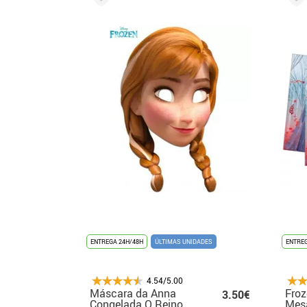
ENTREGA 24H/48H
ÚLTIMAS UNIDADES
ENTREG
4.54/5.00
Máscara da Anna
Froz
3.50€
Congelada O Reino
Mesa