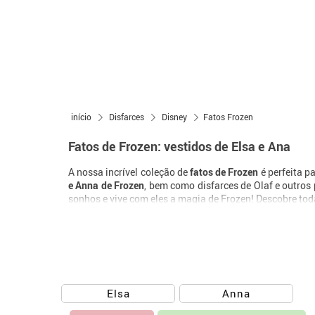
início
Disfarces
Disney
Fatos Frozen
Fatos de Frozen: vestidos de Elsa e Ana
A nossa incrível coleção de
fatos de Frozen
é perfeita p
e Anna de Frozen
, bem como disfarces de Olaf e outro
sonhos e vive com eles a magia de Frozen! Descobre to
Elsa
Anna