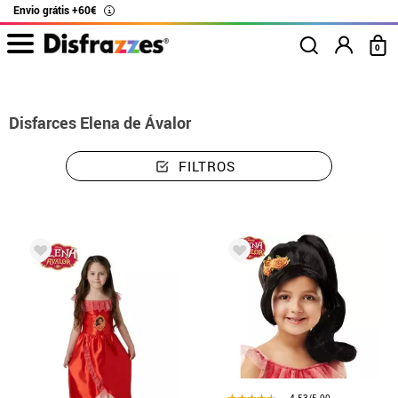
Envio grátis +60€
i
0
início
Disfarces
Disney
Elena de Avalor
Disfarces Elena de Ávalor
FILTROS