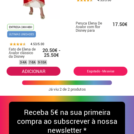
4.53/5.00
Peruca Elena De
17.50€
Avalor com flor
ENTREGA 24H/48H
Disney para
menina
ÚLTIMAS UNIDADES
4.53/5.00
Fato de Elena de
20.50€ -
Ávalor clássico
25.50€
da Disney
3-4A
7-8A
9-10A
ADICIONAR
Esgotado - Me avise
Já viu
2
de 2 produtos
Receba
5€ na sua primeira
compra ao subscrever à nossa
newsletter *