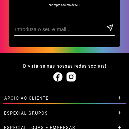
*Compras acima de 50€
Divirta-se nas nossas redes sociais!
APOIO AO CLIENTE
• Sobre nós
ESPECIAL GRUPOS
• Condições de venda
• Aviso legal
e
Privacidade
Descontos especiais para grupos.
ESPECIAL LOJAS E EMPRESAS