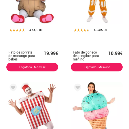
4.54/5.00
4.54/5.00
Fato de sorvete
Fato de boneco
19.99€
10.99€
de morango para
de gengibre para
bebês
menino
Esgotado - Me avise
Esgotado - Me avise