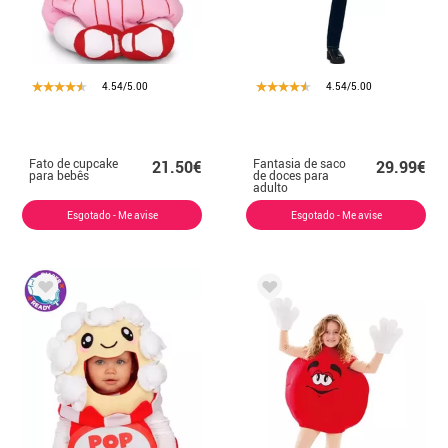
4.54/5.00
4.54/5.00
Fato de cupcake
Fantasia de saco
21.50€
29.99€
para bebês
de doces para
adulto
Esgotado - Me avise
Esgotado - Me avise