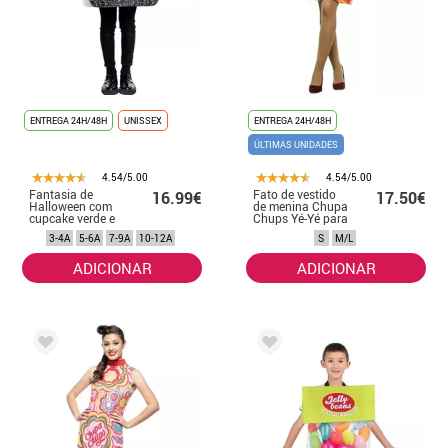
ENTREGA 24H/48H
UNISSEX
ENTREGA 24H/48H
ÚLTIMAS UNIDADES
4.54/5.00
4.54/5.00
Fantasia de
Fato de vestido
16.99€
17.50€
Halloween com
de menina Chupa
cupcake verde e
Chups Yé-Yé para
laranja para
mulher
3-4A
5-6A
7-9A
10-12A
S
M/L
crianças
ADICIONAR
ADICIONAR