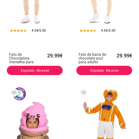
4.54/5.00
4.54/5.00
Fato de
Fato de barra de
29.99€
29.99€
Chocolatina
chocolate azul
Vermelha para
para adulto
adulto
Esgotado - Me avise
Esgotado - Me avise