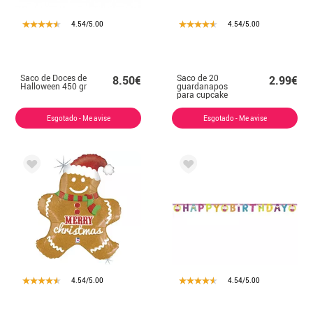
4.54/5.00
4.54/5.00
Saco de Doces de
Saco de 20
8.50€
2.99€
Halloween 450 gr
guardanapos
para cupcake
33x33 cm.
Esgotado - Me avise
Esgotado - Me avise
4.54/5.00
4.54/5.00