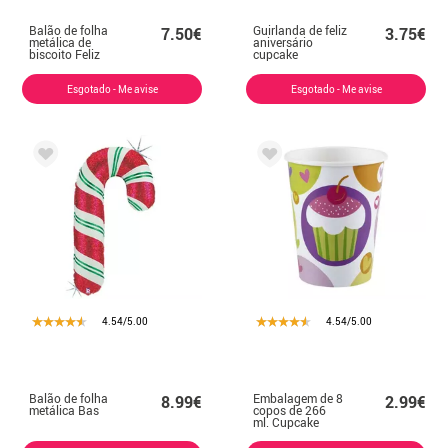
Balão de folha
Guirlanda de feliz
7.50€
3.75€
metálica de
aniversário
biscoito Feliz
cupcake
Natal de 78 cm
Esgotado - Me avise
Esgotado - Me avise
4.54/5.00
4.54/5.00
Balão de folha
Embalagem de 8
8.99€
2.99€
metálica Bas
copos de 266
ml. Cupcake