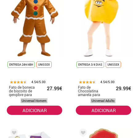
ENTREGA 24H/48H
UNISSEX
ENTREGA 3/4 DIAS
UNISSEX
4.54/5.00
4.54/5.00
Fato de boneca
Fato de
27.99€
29.99€
de biscoito de
Chocolatina
gengibre para
amarela para
homens tamanho
adulto
Universal Homem
Universal Adulto
ML
ADICIONAR
ADICIONAR