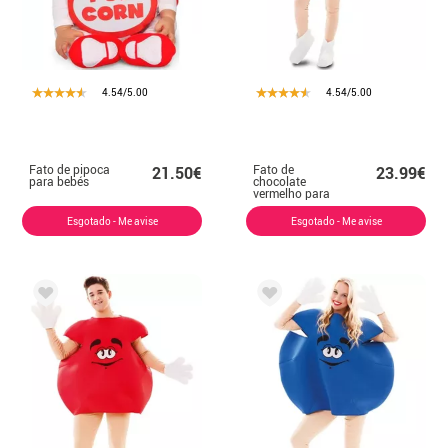
4.54/5.00
4.54/5.00
Fato de pipoca
Fato de
21.50€
23.99€
para bebés
chocolate
vermelho para
criança
Esgotado - Me avise
Esgotado - Me avise