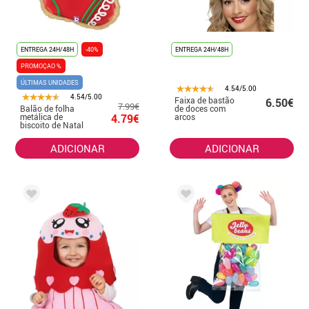
ENTREGA 24H/48H
-40%
ENTREGA 24H/48H
PROMOÇAO %
ÚLTIMAS UNIDADES
4.54/5.00
4.54/5.00
Faixa de bastão
6.50€
7.99€
Balão de folha
de doces com
metálica de
4.79€
arcos
biscoito de Natal
de 68 cm
ADICIONAR
ADICIONAR