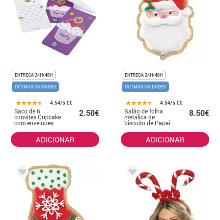
ENTREGA 24H/48H
ENTREGA 24H/48H
ÚLTIMAS UNIDADES
ÚLTIMAS UNIDADES
4.54/5.00
4.54/5.00
Saco de 6
Balão de folha
2.50€
8.50€
convites Cupcake
metálica de
com envelopes
biscoito de Papai
Noel de 60 cm
ADICIONAR
ADICIONAR