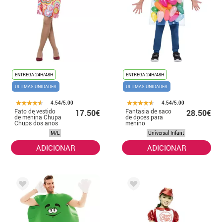
ENTREGA 24H/48H
ENTREGA 24H/48H
ÚLTIMAS UNIDADES
ÚLTIMAS UNIDADES
4.54/5.00
4.54/5.00
Fato de vestido
Fantasia de saco
17.50€
28.50€
de menina Chupa
de doces para
Chups dos anos
menino
60 para mulher
M/L
Universal Infant
ADICIONAR
ADICIONAR