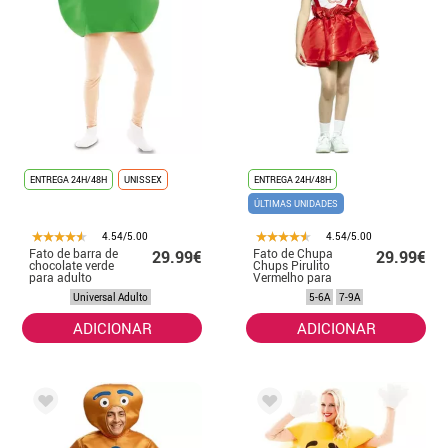
ENTREGA 24H/48H
UNISSEX
ENTREGA 24H/48H
ÚLTIMAS UNIDADES
4.54/5.00
4.54/5.00
Fato de barra de
Fato de Chupa
29.99€
29.99€
chocolate verde
Chups Pirulito
para adulto
Vermelho para
menina
Universal Adulto
5-6A
7-9A
ADICIONAR
ADICIONAR