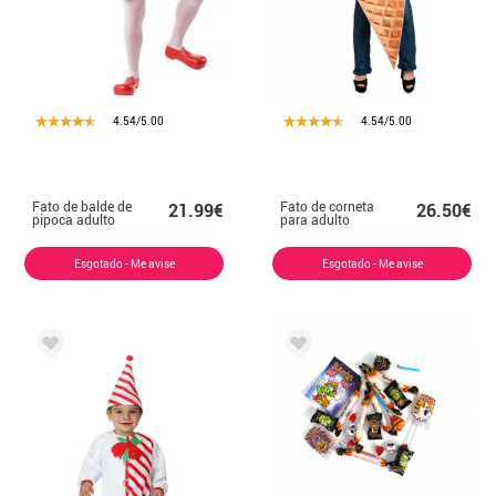
4.54/5.00
4.54/5.00
Fato de balde de
Fato de corneta
21.99€
26.50€
pipoca adulto
para adulto
Esgotado - Me avise
Esgotado - Me avise