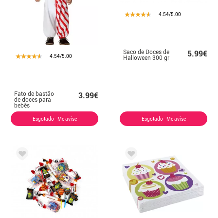
4.54/5.00
Saco de Doces de
5.99€
4.54/5.00
Halloween 300 gr
Fato de bastão
3.99€
de doces para
bebês
Esgotado - Me avise
Esgotado - Me avise