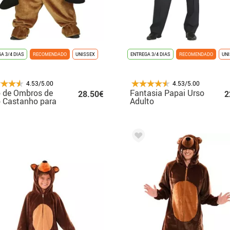
A 3/4 DIAS
RECOMENDADO
UNISSEX
ENTREGA 3/4 DIAS
RECOMENDADO
UN
4.53/5.00
4.53/5.00
 de Ombros de
Fantasia Papai Urso
28.50€
2
 Castanho para
Adulto
to