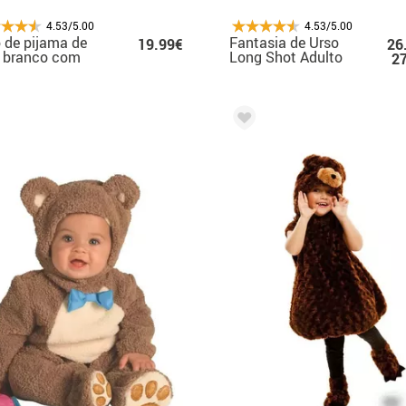
4.53/5.00
4.53/5.00
 de pijama de
Fantasia de Urso
19.99€
26
o branco com
Long Shot Adulto
2
lhas para homem