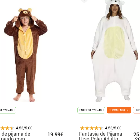
A 24H/48H
ENTREGA 24H/48H
RECOMENDADO
UNI
4.53/5.00
4.53/5.00
 de pijama de
Fantasia de Pijama
19.99€
25
 pardo com
Urso Polar Adulto
2