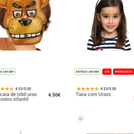
A 24H/48H
ENTREGA 24H/48H
-16%
PROMOÇAO %
4.53/5.00
4.53/5.00
ara de robô urso
Tiara com Ursos
4.50€
ssino infantil