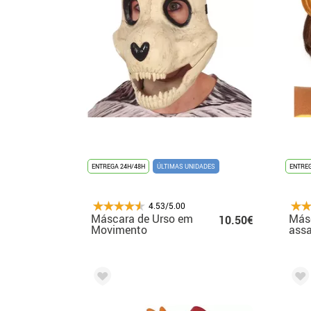
ENTREGA 24H/48H
ÚLTIMAS UNIDADES
ENTREG
4.53/5.00
Máscara de Urso em
Másc
10.50€
Movimento
assa