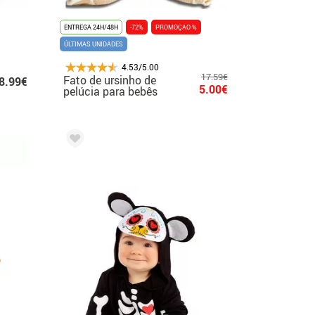
ENTREGA 24H/48H
-72%
PROMOÇAO %
ÚLTIMAS UNIDADES
4.53/5.00
17.59€
Fato de ursinho de
8.99€
5.00€
pelúcia para bebês