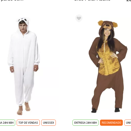
uz para menino
A 24H/48H
TOP DE VENDAS
UNISSEX
ENTREGA 24H/48H
RECOMENDADO
UNI