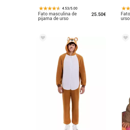
4.53/5.00
Fato masculina de
Fato
25.50€
pijama de urso
urs
marrom escuro
ore