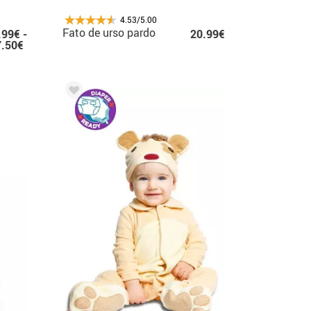
4.53/5.00
Fato de urso pardo
.99€ -
20.99€
7.50€