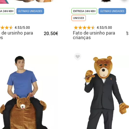
A 24H/48H
ÚLTIMAS UNIDADES
ENTREGA 24H/48H
ÚLTIMAS UNIDADES
UNISSEX
4.53/5.00
4.53/5.00
 de ursinho para
Fato de ursinho para
20.50€
1
ês
crianças