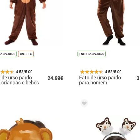
A 3/4 DIAS
UNISSEX
ENTREGA 3/4 DIAS
4.53/5.00
4.53/5.00
 de urso pardo
Fato de urso pardo
24.99€
3
 crianças e bebés
para homem