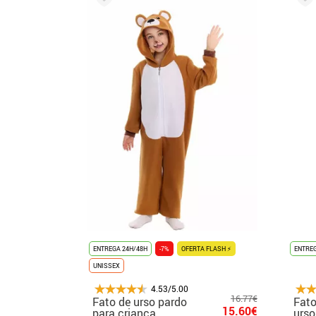
ENTREGA 24H/48H
-7%
OFERTA FLASH ⚡
ENTREG
UNISSEX
4.53/5.00
16.77€
Fato de urso pardo
Fato
15.60€
para criança
urso