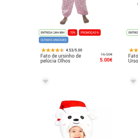
ENTREGA 24H/48H
-70%
PROMOÇAO %
ENTREG
ÚLTIMAS UNIDADES
4.53/5.00
16.50€
Fato de ursinho de
Fato
5.00€
pelúcia Olhos
Urso
grandes para
Adul
crianças