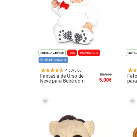
ENTREGA 24H/48H
-79%
PROMOÇAO %
ENTREG
ÚLTIMAS UNIDADES
4.53/5.00
23.99€
Fantasia de Urso de
Fato
5.00€
Neve para Bebê com
para
Chapéu