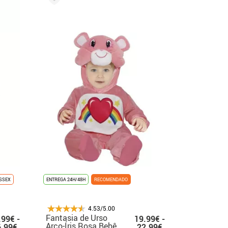
SSEX
ENTREGA 24H/48H
RECOMENDADO
4.53/5.00
Fantasia de Urso
.99€ -
19.99€ -
Arco-Íris Rosa Bebê
6.99€
22.99€