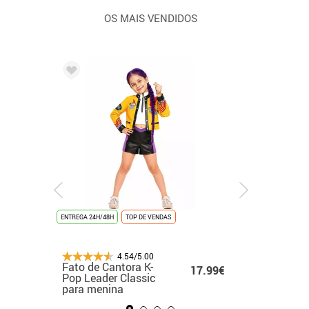
OS MAIS VENDIDOS
ENTREGA 24H/48H
ENTREGA 24H/48H
NOVIDADE
ENTREGA 24H/48H
TOP DE VENDAS
ÚLTIMAS UNIDADES
ENTREGA 24H/48H
ENTREGA 24H
NOVIDAD
4.54/5.00
4.54/5.00
4.54/5.00
4.54/5.00
Fato branco de
Fato de Cantora K-
Fato de rato para
Fato de formatura
Fato de
.99€
17.99€
17.99€
48.99€
cantora de K-Pop
Pop Leader Classic
mulher
dourado para adul
medieva
para menina
para menina
menina