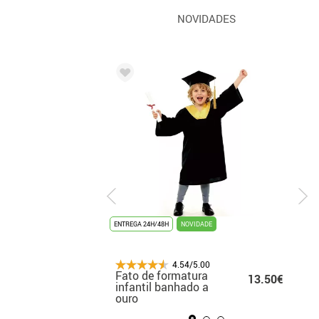
NOVIDADES
UNISSEX
ENTREGA 24H/48H
ENTREGA 3/4 DIAS
NOVIDADE
TOP DE VENDAS
4.54/5.00
4.54/5.00
Fato de formatura
Fato de Marilyn para
14.99€
13.50€
14
o
infantil banhado a
mulher
ouro