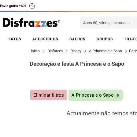
Envio grátis +60€
i
FATOS
ACESSÓRIOS
SALDOS
GRUPOS
TRAJE
início
Disfarces
Disney
A Princesa e o Sapo
Deco
Decoração e festa A Princesa e o Sapo
Eliminar filtros
A Princesa e o Sapo
Actualmente não temos sto