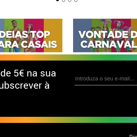
 de
5€ na sua
ubscrever à
Div