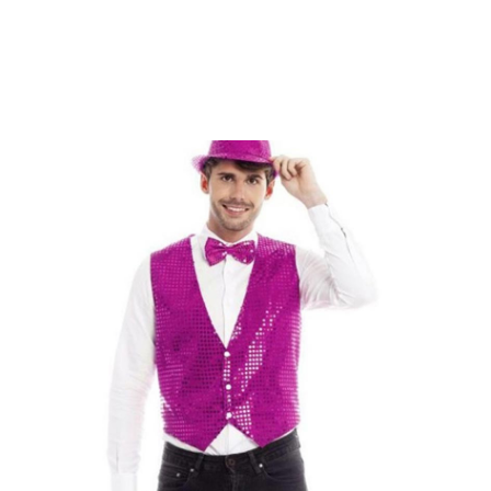
início
Coletes, Camisas e T-Shirts
Colete de lantejoulas fúcsia para homens