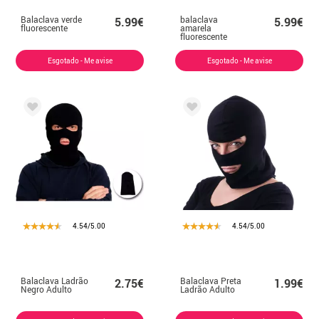
Balaclava verde
balaclava
5.99€
5.99€
fluorescente
amarela
fluorescente
Esgotado - Me avise
Esgotado - Me avise
4.54/5.00
4.54/5.00
Balaclava Ladrão
Balaclava Preta
2.75€
1.99€
Negro Adulto
Ladrão Adulto