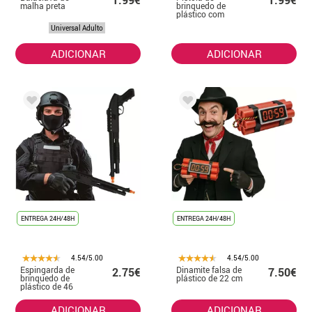
1.99€
1.99€
malha preta
brinquedo de
plástico com
elástico de 17 cm
Universal Adulto
ADICIONAR
ADICIONAR
ENTREGA 24H/48H
ENTREGA 24H/48H
4.54/5.00
4.54/5.00
Espingarda de
Dinamite falsa de
2.75€
7.50€
brinquedo de
plástico de 22 cm
plástico de 46
cm, estilo agente
da SWAT
ADICIONAR
ADICIONAR