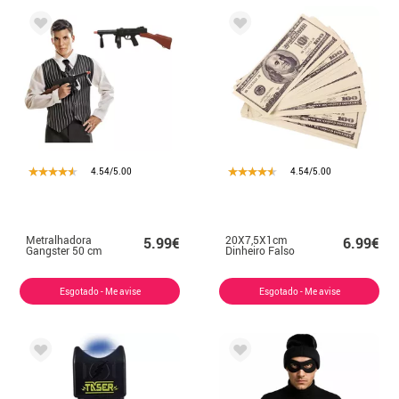
4.54/5.00
4.54/5.00
Metralhadora
20X7,5X1cm
5.99€
6.99€
Gangster 50 cm
Dinheiro Falso
Esgotado - Me avise
Esgotado - Me avise