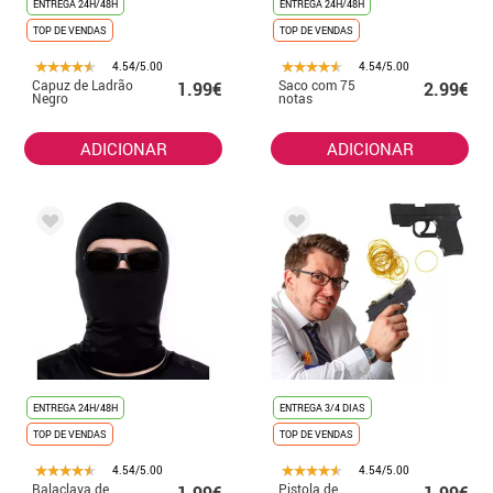
ENTREGA 24H/48H
ENTREGA 24H/48H
TOP DE VENDAS
TOP DE VENDAS
4.54/5.00
4.54/5.00
Capuz de Ladrão
Saco com 75
1.99€
2.99€
Negro
notas
ADICIONAR
ADICIONAR
ENTREGA 24H/48H
ENTREGA 3/4 DIAS
TOP DE VENDAS
TOP DE VENDAS
4.54/5.00
4.54/5.00
Balaclava de
Pistola de