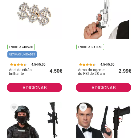
ENTREGA 24H/48H
ENTREGA 3/4 DIAS
ÚLTIMAS UNIDADES
4.54/5.00
4.54/5.00
Anel de cifrão
Arma do agente
4.50€
2.99€
brilhante
do FBI de 28 cm
ADICIONAR
ADICIONAR