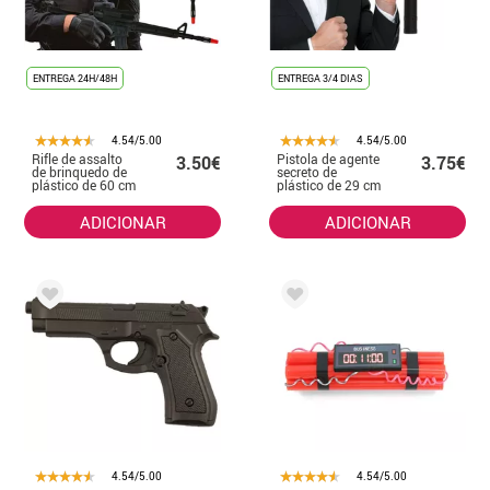
ENTREGA 24H/48H
ENTREGA 3/4 DIAS
4.54/5.00
4.54/5.00
Rifle de assalto
Pistola de agente
3.50€
3.75€
de brinquedo de
secreto de
plástico de 60 cm
plástico de 29 cm
com silenciador
ADICIONAR
ADICIONAR
4.54/5.00
4.54/5.00