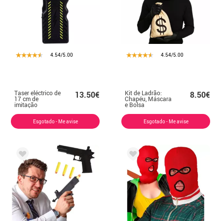
4.54/5.00
4.54/5.00
Taser eléctrico de
Kit de Ladrão:
13.50€
8.50€
17 cm de
Chapéu, Máscara
imitação
e Bolsa
Esgotado - Me avise
Esgotado - Me avise