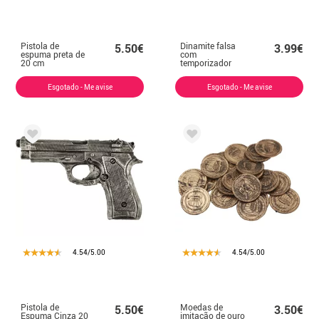
Pistola de
Dinamite falsa
5.50€
3.99€
espuma preta de
com
20 cm
temporizador
23x6 cm
Esgotado - Me avise
Esgotado - Me avise
4.54/5.00
4.54/5.00
Pistola de
Moedas de
5.50€
3.50€
Espuma Cinza 20
imitação de ouro