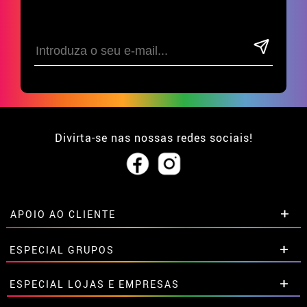
Divirta-se nas nossas redes sociais!
APOIO AO CLIENTE
• Sobre nós
ESPECIAL GRUPOS
• Condições de venda
• Aviso legal
e
Privacidade
Descontos especiais para grupos.
ESPECIAL LOJAS E EMPRESAS
• Atendimento ao cliente
Entre em contato connosco aqui