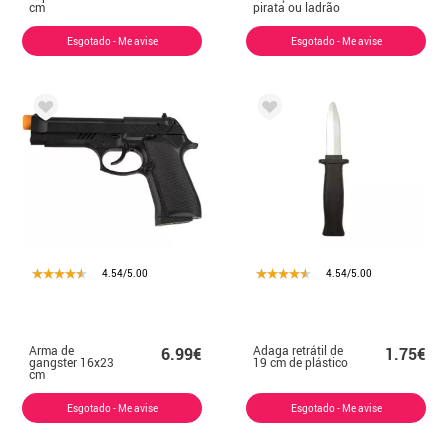
cm
pirata ou ladrão
Esgotado - Me avise
Esgotado - Me avise
4.54/5.00
4.54/5.00
Arma de
Adaga retrátil de
6.99€
1.75€
gangster 16x23
19 cm de plástico
cm
Esgotado - Me avise
Esgotado - Me avise