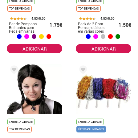
ENTREGA 24H/48H
ENTREGA 24H/48H
TOP DE VENDAS
TOP DE VENDAS
4.53/5.00
4.53/5.00
Par de Pompons
Pack de 2 Pom-
1.75€
1.50€
Brilhantes com
Poms metálicos
Pega em várias
em várias cores
cores
ADICIONAR
ADICIONAR
ENTREGA 24H/48H
ENTREGA 24H/48H
TOP DE VENDAS
ÚLTIMAS UNIDADES