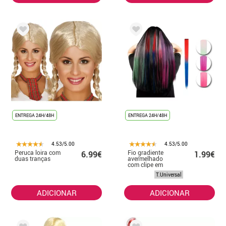
ENTREGA 24H/48H
ENTREGA 24H/48H
4.53/5.00
4.53/5.00
Peruca loira com
Fio gradiente
6.99€
1.99€
duas tranças
avermelhado
com clipe em
cores sortidas
T.Universal
ADICIONAR
ADICIONAR