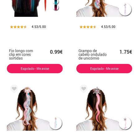
4.53/5.00
4.53/5.00
Fio longo com
Grampo de
0.99€
1.75€
clip em cores
cabelo ondulado
sortidas
de unicórnio
Esgotado - Me avise
Esgotado - Me avise