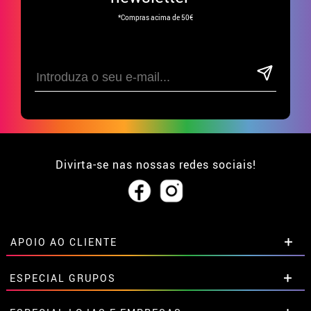
*Compras acima de 50€
Divirta-se nas nossas redes sociais!
APOIO AO CLIENTE
• Sobre nós
ESPECIAL GRUPOS
• Condições de venda
• Aviso legal
e
Privacidade