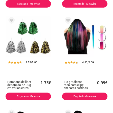
Esgotado - Me avise
Esgotado - Me avise
4.53/5.00
4.53/5.00
Pompons de líder
Fio gradiente
1.75€
0.99€
de torcida de 30g
rosa com clipe
em várias cores
em cores sortidas
Esgotado - Me avise
Esgotado - Me avise