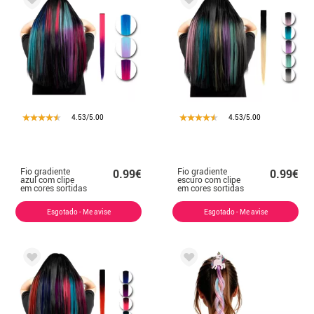
4.53/5.00
4.53/5.00
Fio gradiente
Fio gradiente
0.99€
0.99€
azul com clipe
escuro com clipe
em cores sortidas
em cores sortidas
Esgotado - Me avise
Esgotado - Me avise