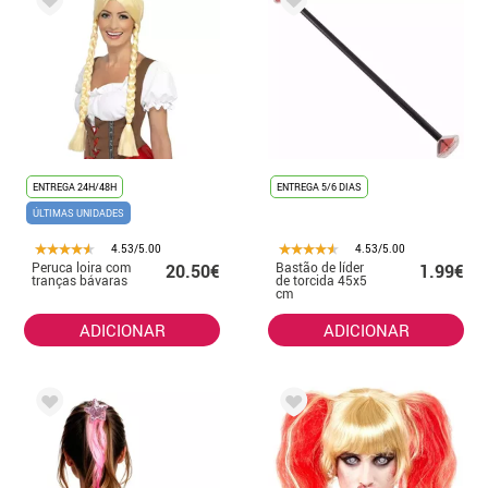
ENTREGA 24H/48H
ENTREGA 5/6 DIAS
ÚLTIMAS UNIDADES
4.53/5.00
4.53/5.00
Peruca loira com
Bastão de líder
20.50€
1.99€
tranças bávaras
de torcida 45x5
cm
ADICIONAR
ADICIONAR