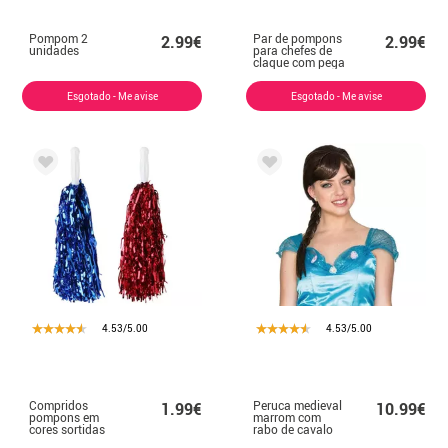
Pompom 2
Par de pompons
2.99€
2.99€
unidades
para chefes de
claque com pega
decorada
Esgotado - Me avise
Esgotado - Me avise
4.53/5.00
4.53/5.00
Compridos
Peruca medieval
1.99€
10.99€
pompons em
marrom com
cores sortidas
rabo de cavalo