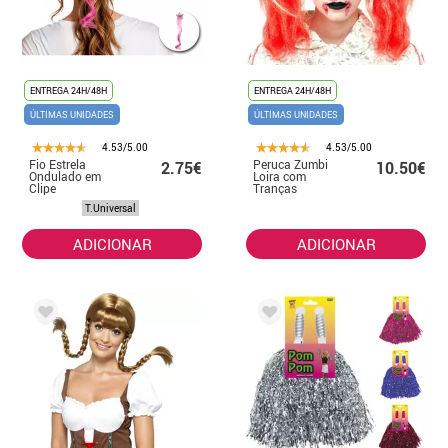
ENTREGA 24H/48H
ENTREGA 24H/48H
ÚLTIMAS UNIDADES
ÚLTIMAS UNIDADES
4.53/5.00
4.53/5.00
Fio Estrela
Peruca Zumbi
2.75€
10.50€
Ondulado em
Loira com
Clipe
Tranças
Vermelhas
T.Universal
ADICIONAR
ADICIONAR