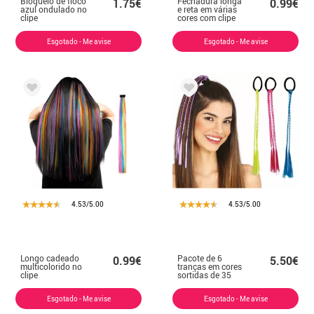
Bloqueio de floco
Fechadura longa
1.75€
0.99€
azul ondulado no
e reta em várias
clipe
cores com clipe
Esgotado - Me avise
Esgotado - Me avise
4.53/5.00
4.53/5.00
Longo cadeado
Pacote de 6
0.99€
5.50€
multicolorido no
tranças em cores
clipe
sortidas de 35
cm
Esgotado - Me avise
Esgotado - Me avise