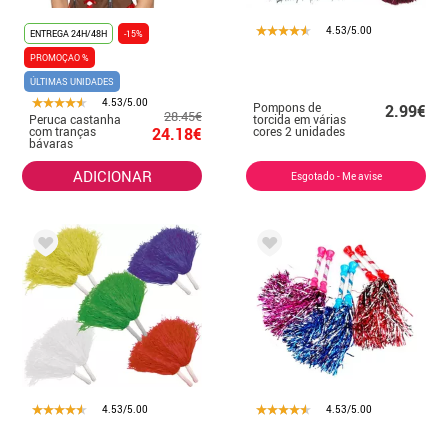
4.53/5.00
ENTREGA 24H/48H
-15%
PROMOÇAO %
ÚLTIMAS UNIDADES
4.53/5.00
Pompons de
2.99€
28.45€
Peruca castanha
torcida em várias
com tranças
24.18€
cores 2 unidades
bávaras
ADICIONAR
Esgotado - Me avise
4.53/5.00
4.53/5.00