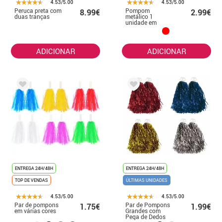
4.53/5.00
4.53/5.00
Peruca preta com
Pompom
8.99€
2.99€
duas tranças
metálico 1
unidade em
diversas cores
ADICIONAR
ADICIONAR
ENTREGA 24H/48H
ENTREGA 24H/48H
TOP DE VENDAS
ÚLTIMAS UNIDADES
4.53/5.00
4.53/5.00
Par de pompons
Par de Pompons
1.75€
1.99€
em várias cores
Grandes com
Pega de Dedos