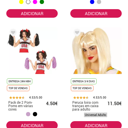
em várias cores
ADICIONAR
ADICIONAR
ENTREGA 24H/48H
ENTREGA 3/4 DIAS
TOP DE VENDAS
TOP DE VENDAS
4.53/5.00
4.53/5.00
Pack de 2 Pom-
Peruca loira com
4.50€
11.50€
Poms em várias
tranças em caixa
cores
para adulto
Universal Adulto
ADICIONAR
ADICIONAR