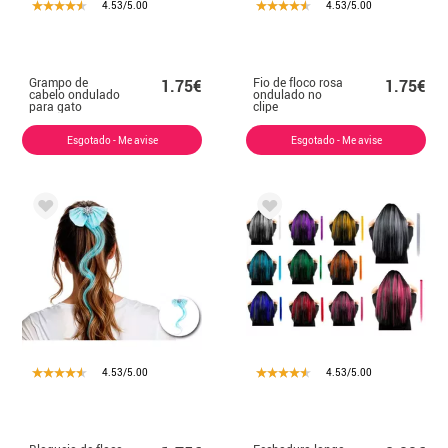
4.53/5.00
4.53/5.00
Grampo de
Fio de floco rosa
1.75€
1.75€
cabelo ondulado
ondulado no
para gato
clipe
Esgotado - Me avise
Esgotado - Me avise
4.53/5.00
4.53/5.00