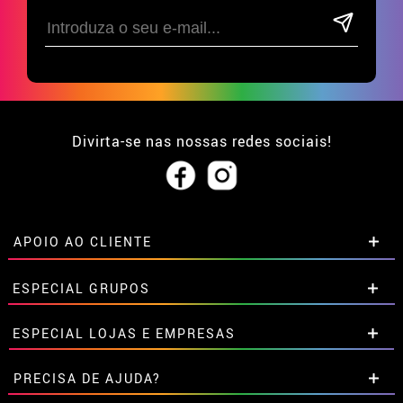
Divirta-se nas nossas redes sociais!
APOIO AO CLIENTE
• Sobre nós
ESPECIAL GRUPOS
• Condições de venda
• Aviso legal
e
Privacidade
Descontos especiais para grupos.
ESPECIAL LOJAS E EMPRESAS
• Atendimento ao cliente
Entre em contato connosco aqui
• Utilização de cookies
Descontos especiais para grupos.
PRECISA DE AJUDA?
•
Configuração de cookies
Entre em contato connosco aqui