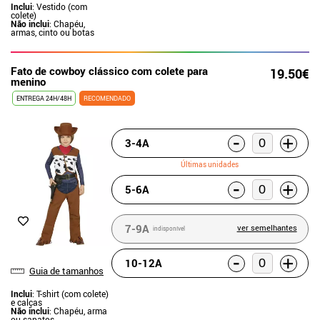
Inclui
: Vestido (com
colete)
Não inclui
: Chapéu,
armas, cinto ou botas
Fato de cowboy clássico com colete para
19.50€
menino
ENTREGA 24H/48H
RECOMENDADO
-
+
3-4A
Últimas unidades
-
+
5-6A
7-9A
ver semelhantes
indisponível
-
+
10-12A
Guia de tamanhos
Inclui
: T-shirt (com colete)
e calças
Não inclui
: Chapéu, arma
ou sapatos