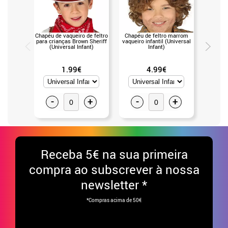
Chapéu de vaqueiro de feltro
Chapéu de feltro marrom
Chapéu
para crianças Brown Sheriff
vaqueiro infantil (Universal
crianç
(Universal Infant)
Infant)
1.99€
4.99€
-
+
-
+
-
Receba
5€ na sua primeira
compra ao subscrever à nossa
newsletter *
*Compras acima de 50€