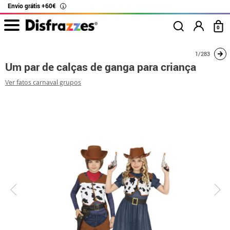
Envio grátis +60€
i
0
início
Fatos
Disfarces para casais
Um par de calças de ganga para criança
1/283
Um par de calças de ganga para criança
Ver fatos carnaval grupos