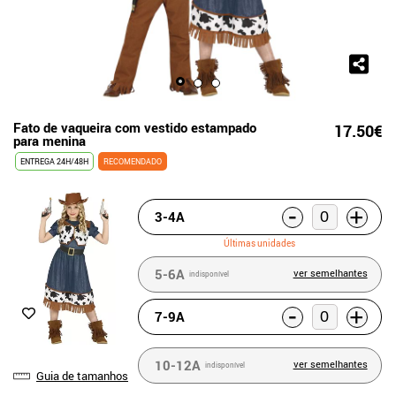
Fato de vaqueira com vestido estampado
17.50€
para menina
ENTREGA 24H/48H
RECOMENDADO
-
+
3-4A
Últimas unidades
5-6A
ver semelhantes
indisponível
-
+
7-9A
10-12A
ver semelhantes
indisponível
Guia de tamanhos