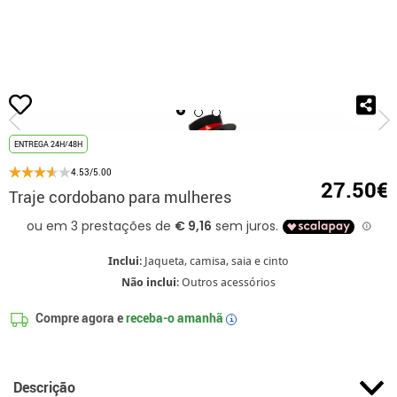
início
Fatos
Fatos para festas
Fatos de Feira de Abril
Traje cordobano
ENTREGA 24H/48H
4.53/5.00
27.50€
Traje cordobano para mulheres
Inclui
: Jaqueta, camisa, saia e cinto
Não inclui
: Outros acessórios
Compre agora e
receba-o amanhã
i
Descrição