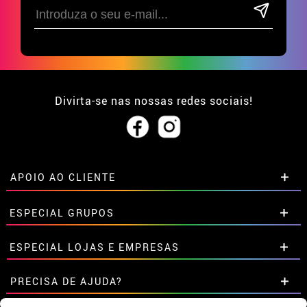
Divirta-se nas nossas redes sociais!
APOIO AO CLIENTE
• Sobre nós
ESPECIAL GRUPOS
• Condições de venda
• Aviso legal
e
Privacidade
Descontos especiais para grupos.
ESPECIAL LOJAS E EMPRESAS
• Atendimento ao cliente
Entre em contato connosco aqui
• Utilização de cookies
Descontos especiais para grupos.
PRECISA DE AJUDA?
•
Configuração de cookies
Entre em contato connosco aqui