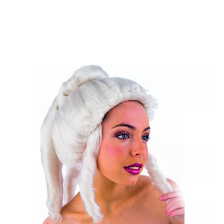
início
Acessórios
Perucas
peruca de senhora de luxo saca-rolhas