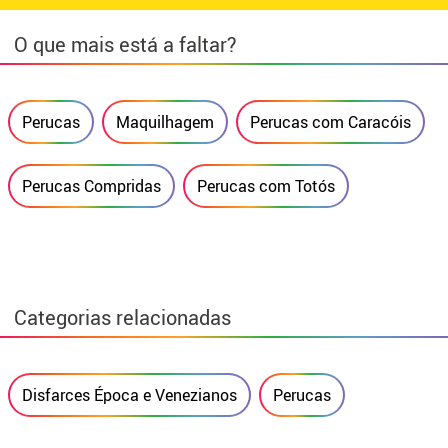
O que mais está a faltar?
Perucas
Maquilhagem
Perucas com Caracóis
Perucas Compridas
Perucas com Totós
Categorias relacionadas
Disfarces Época e Venezianos
Perucas