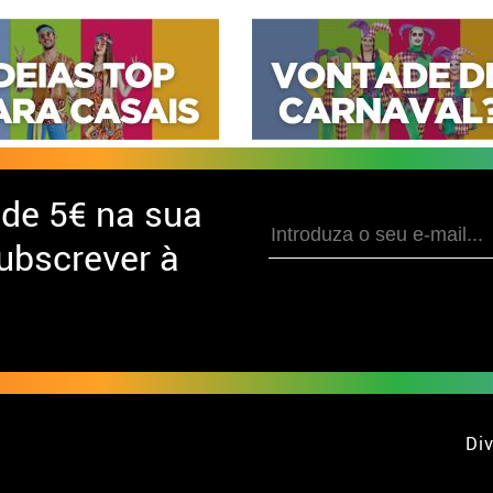
 de
5€ na sua
ubscrever à
Div