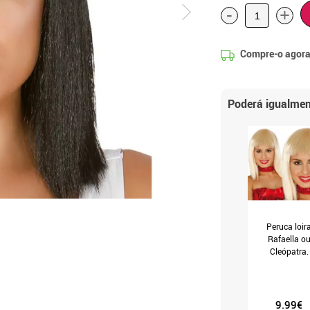
-
+
Compre-o agora
Poderá igualmen
Peruca loir
Rafaella o
Cleópatra.
Cabeleira loira
franjas.
(T.Universal
9.99€