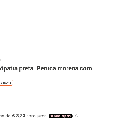
0
eópatra preta. Peruca morena com
E VENDAS