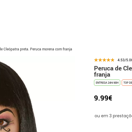
de Cleópatra preta. Peruca morena com franja
4.53/5.0
Peruca de Cl
franja
ENTREGA 24H/48H
TOP D
9.99€