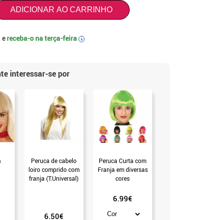
ADICIONAR AO CARRINHO
 e
receba-o na
terça-feira
i
te interessar-se por
a
Peruca de cabelo
Peruca Curta com
u
loiro comprido com
Franja em diversas
franja (T.Universal)
cores
 com
6.99€
)
6.50€