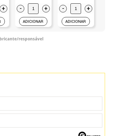
+
-
+
-
+
R
ADICIONAR
ADICIONAR
abricante/responsável