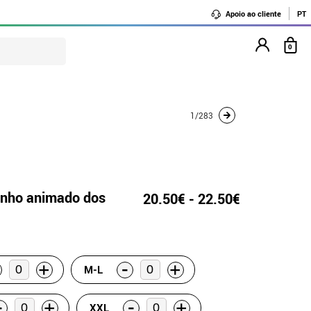
Apoio ao cliente
PT
0
1/283
enho animado dos
20.50€ - 22.50€
-
+
+
M-L
-
-
+
+
XXL