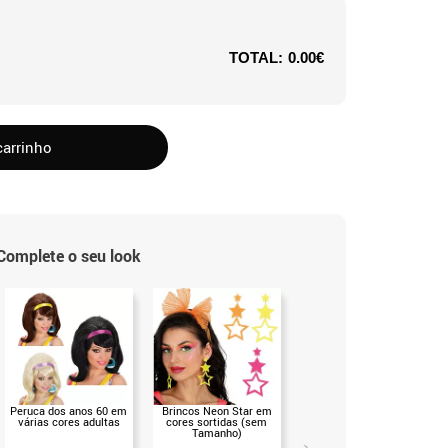
TOTAL:
0.00€
carrinho
Complete o seu look
Peruca dos anos 60 em
Brincos Neon Star em
Brincos neon estilo anos
várias cores adultas
cores sortidas (sem
70 em cores sortidas
Tamanho)
(sem Tamanho)