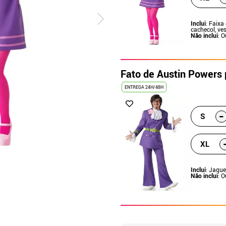
Inclui
: Faixa
cachecol, ves
Não inclui
: 
Fato de Austin Powers
ENTREGA 24H/48H
-
S
XL
Inclui
: Jaque
Não inclui
: 