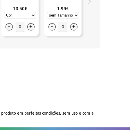
13.50€
1.99€
2.75€
-
+
-
+
-
+
o produto em perfeitas condições, sem uso e com a