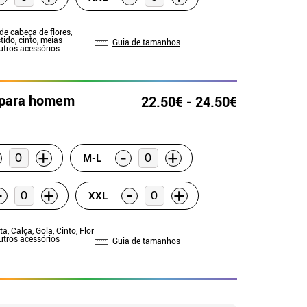
 de cabeça de flores,
tido, cinto, meias
Guia de tamanhos
Outros acessórios
 para homem
22.50€ - 24.50€
-
+
+
M-L
-
-
+
+
XXL
ta, Calça, Gola, Cinto, Flor
Outros acessórios
Guia de tamanhos