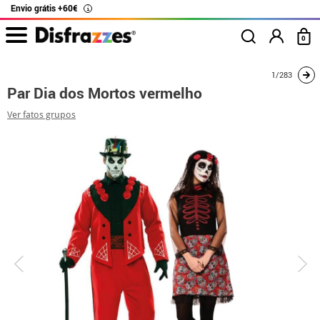
Envio grátis +60€
i
0
início
Fatos
Disfarces para casais
Par Dia dos Mortos vermelho
1/283
Par Dia dos Mortos vermelho
Ver fatos grupos