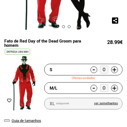
Fato de Red Day of the Dead Groom para
28.99€
homem
ENTREGA 24H/48H
-
+
S
Últimas unidades
-
+
M/L
XL
ver semelhantes
indisponível
Guia de tamanhos