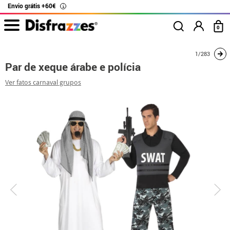
Envio grátis +60€
i
0
início
Fatos
Disfarces para casais
Par de xeque árabe e polícia
1/283
Par de xeque árabe e polícia
Ver fatos carnaval grupos