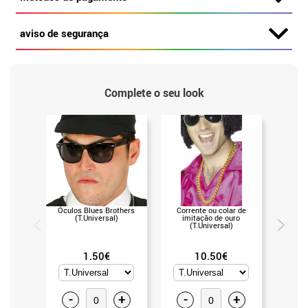
aviso de segurança
Complete o seu look
Óculos Blues Brothers
Corrente ou colar de
Saco c
(T.Universal)
imitação de ouro
(T.Universal)
1.50€
10.50€
-
+
-
+
-