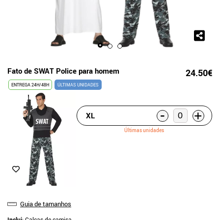
Fato de SWAT Police para homem
24.50€
ENTREGA 24H/48H
ÚLTIMAS UNIDADES
-
+
XL
Últimas unidades
Guia de tamanhos
Inclui
: Calças de camisa