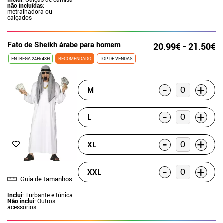
não incluídas:
metralhadora ou
calçados
Fato de Sheikh árabe para homem
20.99€ - 21.50€
ENTREGA 24H/48H
RECOMENDADO
TOP DE VENDAS
-
+
M
-
+
L
-
+
XL
-
+
XXL
Guia de tamanhos
Inclui
: Turbante e túnica
Não inclui
: Outros
acessórios