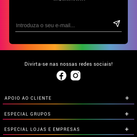
Divirta-se nas nossas redes sociais!
APOIO AO CLIENTE
• Sobre nós
ESPECIAL GRUPOS
• Condições de venda
• Aviso legal
e
Privacidade
Descontos especiais para grupos.
ESPECIAL LOJAS E EMPRESAS
• Atendimento ao cliente
Entre em contato connosco aqui