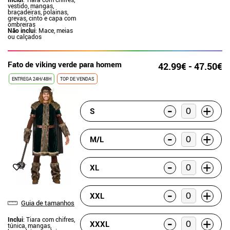
vestido, mangas,
braçadeiras, polainas,
grevas, cinto e capa com
ombreiras
Não inclui
: Mace, meias
ou calçados
Fato de viking verde para homem
42.99€ - 47.50€
ENTREGA 24H/48H
TOP DE VENDAS
-
+
S
-
+
M/L
-
+
XL
-
+
XXL
Guia de tamanhos
-
Inclui
: Tiara com chifres,
+
XXXL
túnica, mangas,