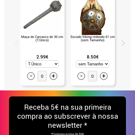
Maça do Carrasco de 30 cm
Escudo Viking redondo 61 cm
Peruca
(T.Único)
(sem Tamanho)
(Un
2.99€
8.50€
-
+
-
+
-
Receba
5€ na sua primeira
compra ao subscrever à nossa
newsletter *
*Compras acima de 50€