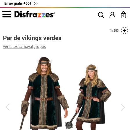
Envio grátis +60€
i
0
início
Fatos
Disfarces para casais
Par de vikings verdes
1/283
Par de vikings verdes
Ver fatos carnaval grupos