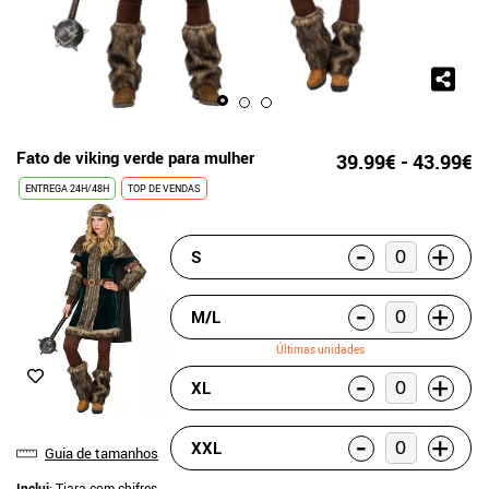
Fato de viking verde para mulher
39.99€ - 43.99€
ENTREGA 24H/48H
TOP DE VENDAS
-
+
S
-
+
M/L
Últimas unidades
-
+
XL
-
+
XXL
Guia de tamanhos
Inclui
: Tiara com chifres,