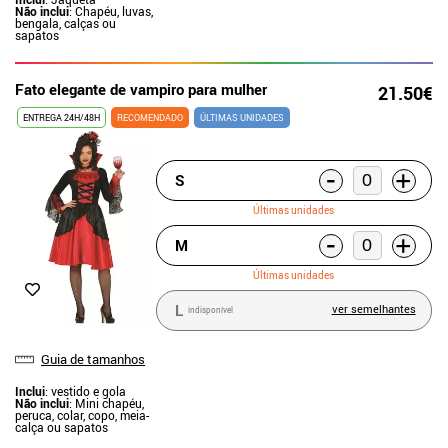
Não inclui
: Chapéu, luvas,
bengala, calças ou
sapatos
Fato elegante de vampiro para mulher
21.50€
ENTREGA 24H/48H
RECOMENDADO
ÚLTIMAS UNIDADES
-
+
S
Últimas unidades
-
+
M
Últimas unidades
L
ver semelhantes
indisponível
Guia de tamanhos
Inclui
: vestido e gola
Não inclui
: Mini chapéu,
peruca, colar, copo, meia-
calça ou sapatos