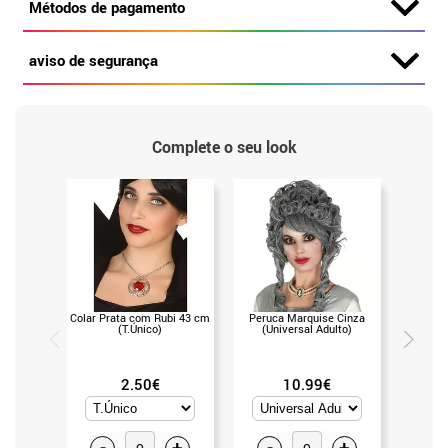
Métodos de pagamento
aviso de segurança
Complete o seu look
Colar Prata com Rubi 43 cm
Peruca Marquise Cinza
Peruca c
(T.Único)
(Universal Adulto)
(Un
2.50€
10.99€
-
+
-
+
-