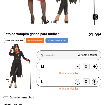
Fato de vampiro gótico para mulher
21.99€
ENTREGA 24H/48H
RECOMENDADO
ÚLTIMAS UNIDADES
S
ver semelhantes
indisponível
-
+
M
Últimas unidades
-
+
L
Últimas unidades
Guia de tamanhos
Inclui
: Jaqueta