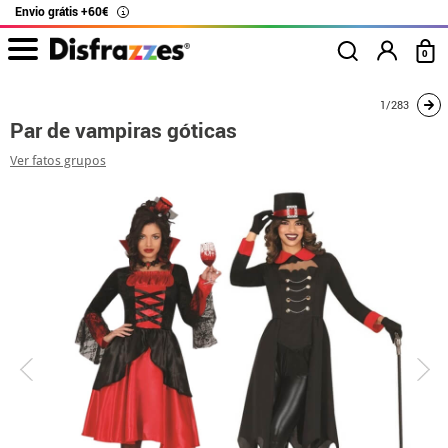
Envio grátis +60€
i
0
início
Fatos
Disfarces para casais
Par de vampiras góticas
1/283
Par de vampiras góticas
Ver fatos grupos