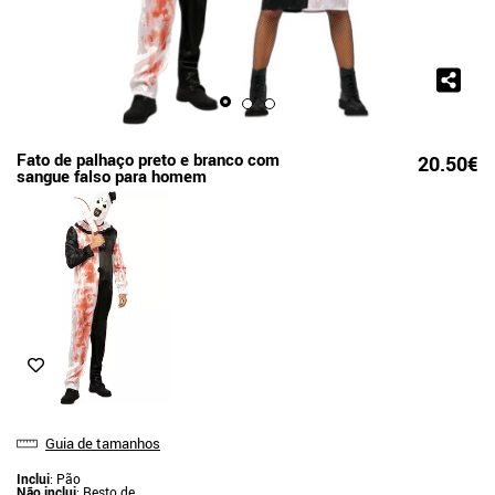
Fato de palhaço preto e branco com
20.50€
sangue falso para homem
Guia de tamanhos
Inclui
: Pão
Não inclui
: Resto de