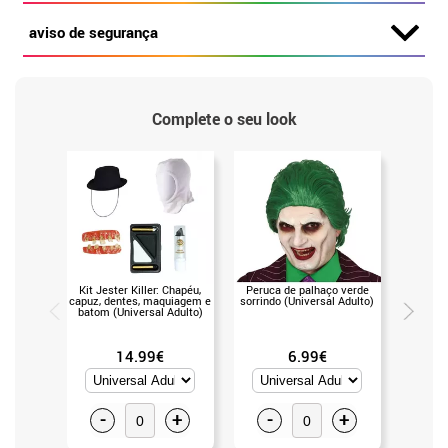
aviso de segurança
Complete o seu look
Kit Jester Killer: Chapéu,
Peruca de palhaço verde
Peruca
capuz, dentes, maquiagem e
sorrindo (Universal Adulto)
sorrindo
batom (Universal Adulto)
14.99€
6.99€
-
+
-
+
-