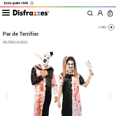
Envio grátis +60€
i
0
início
Fatos
Disfarces para casais
Terrifier
Par de Terrifier
1/283
Par de Terrifier
Ver fatos grupos