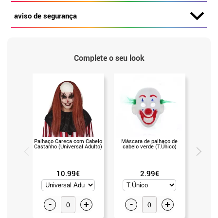
aviso de segurança
Complete o seu look
Palhaço Careca com Cabelo
Máscara de palhaço de
Máscar
Castanho (Universal Adulto)
cabelo verde (T.Único)
Boca (
10.99€
2.99€
-
+
-
+
-