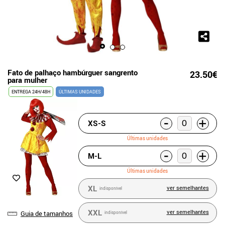
Fato de palhaço hambúrguer sangrento
23.50€
para mulher
ENTREGA 24H/48H
ÚLTIMAS UNIDADES
-
+
XS-S
Últimas unidades
-
+
M-L
Últimas unidades
XL
ver semelhantes
indisponível
XXL
ver semelhantes
Guia de tamanhos
indisponível