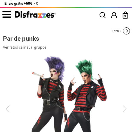
Envio grátis +60€
i
0
início
Fatos
Disfarces para casais
Par de punks
1/283
Par de punks
Ver fatos carnaval grupos