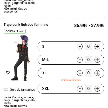
calça, gargantilha, cinto,
luvas
Não inclui
: Outros
acessórios
Traje punk listrado feminino
35.99€ - 37.99€
ENTREGA 24H/48H
-
+
S
-
+
M-L
-
+
XL
Últimas unidades
-
+
XXL
Guia de tamanhos
Inclui
: Camisa, jaqueta,
calça, gargantilha, cinto,
luvas
Não inclui
: Outros