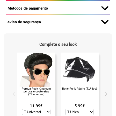
Métodos de pagamento
aviso de segurança
Complete o seu look
Peruca Rock King com
Boné Punk Adulto (T.Único)
Cris
peruca e costeletas
Multicolo
(T.Universal)
11.99€
5.99€