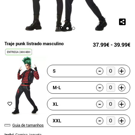
Traje punk listrado masculino
37.99€ - 39.99€
ENTREGA 24H/48H
-
+
S
-
+
M-L
-
+
XL
-
+
XXL
Guia de tamanhos
Inclui
: Camisa, jaqueta,