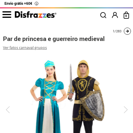
Envio grátis +60€
i
0
início
Fatos
Disfarces para casais
Par de princesa e guerreiro medieval
1/283
Par de princesa e guerreiro medieval
Ver fatos carnaval grupos