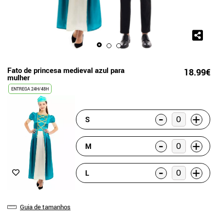
Fato de princesa medieval azul para
18.99€
mulher
ENTREGA 24H/48H
-
+
S
-
+
M
-
+
L
Guia de tamanhos