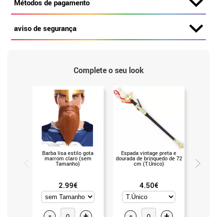
Métodos de pagamento
aviso de segurança
Complete o seu look
Barba lisa estilo gota
Espada vintage preta e
Espada 
marrom claro (sem
dourada de brinquedo de 72
75
Tamanho)
cm (T.Único)
2.99€
4.50€
-
+
-
+
-