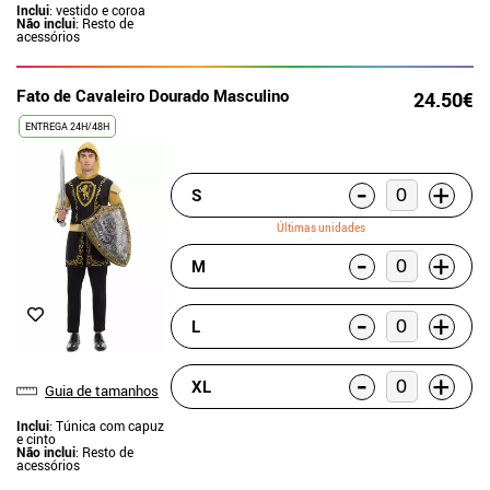
Inclui
: vestido e coroa
Não inclui
: Resto de
acessórios
Fato de Cavaleiro Dourado Masculino
24.50€
ENTREGA 24H/48H
-
+
S
Últimas unidades
-
+
M
-
+
L
-
+
XL
Guia de tamanhos
Inclui
: Túnica com capuz
e cinto
Não inclui
: Resto de
acessórios