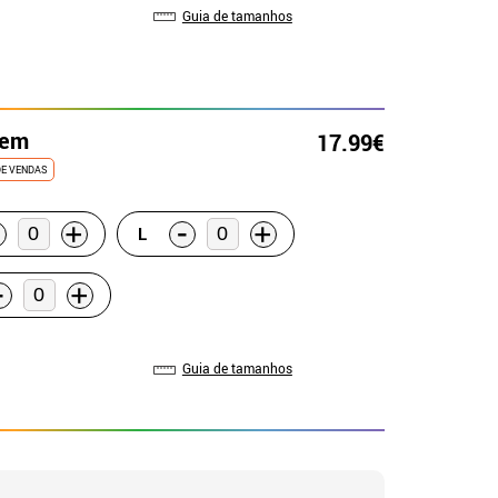
Guia de tamanhos
mem
17.99€
DE VENDAS
-
+
+
L
-
+
Guia de tamanhos