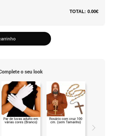
TOTAL:
0.00€
carrinho
Complete o seu look
Par de luvas adulto em
Rosário com cruz 100
Peruca de cabelos
várias cores (Branco)
cm. (sem Tamanho)
grisalhos (T.Universal)