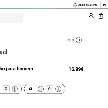
Apoio ao cliente
PT
0
1/283
eal
lho para homem
16.99€
-
+
+
XL