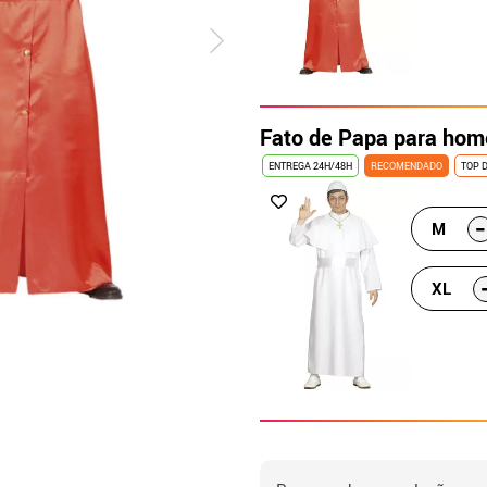
Fato de Papa para ho
ENTREGA 24H/48H
RECOMENDADO
TOP 
-
M
XL