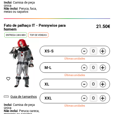
Inclui
: Camisa de peça
única
Não inclui
: Peruca, faca,
meias ou sapatos
Fato de palhaço IT - Pennywise para
21.50€
homem
ENTREGA 24H/48H
TOP DE VENDAS
-
+
XS-S
Últimas unidades
-
+
M-L
Últimas unidades
-
+
XL
-
+
Guia de tamanhos
XXL
Inclui
: Camisa de peça
Últimas unidades
única
Não inclui
: Peruca careca,
morcego ou sapatos