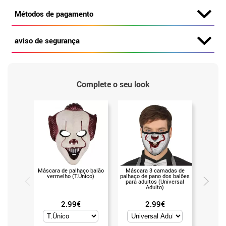
Métodos de pagamento
aviso de segurança
Complete o seu look
Máscara de palhaço balão
Máscara 3 camadas de
Máscar
vermelho (T.Único)
palhaço de pano dos balões
coreano 
para adultos (Universal
Adulto)
2.99€
2.99€