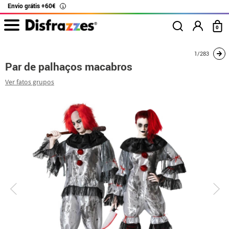
Envio grátis +60€
i
0
início
Fatos
Disfarces para casais
It - Pennywise
Par de palhaços mac
1/283
Par de palhaços macabros
Ver fatos grupos