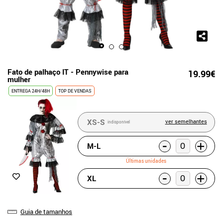
Fato de palhaço IT - Pennywise para
19.99€
mulher
ENTREGA 24H/48H
TOP DE VENDAS
XS-S
ver semelhantes
indisponível
-
+
M-L
Últimas unidades
-
+
XL
Guia de tamanhos